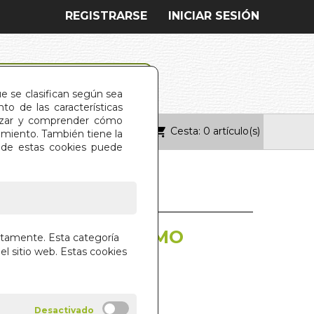
REGISTRARSE
INICIAR SESIÓN
ue se clasifican según sea
o de las características
alizar y comprender cómo
Cesta: 0 artículo(s)
ONTACTO
imiento. También tiene la
s de estas cookies puede
A DEL FRANQUISMO
ctamente. Esta categoría
el sitio web. Estas cookies
1975
LACIOS BAÑUELOS
ARA