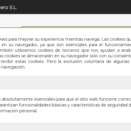
ero S.L.
BÚSQUEDA AVANZADA
okies para mejorar su experiencia mientras navega. Las cookies q
en su navegador, ya que son esenciales para el funcionamient
También utilizamos cookies de terceros que nos ayudan a an
INICIO
QUIÉNES SOMOS
C
Estas cookies se almacenarán en su navegador solo con su consent
recibir estas cookies. Pero la exclusión voluntaria de alguna
e navegación.
IO
>
HISTORIA DEL FRANQUISMO
HISTORI
n absolutamente esenciales para que el sitio web funcione corre
rantizan funcionalidades básicas y características de seguridad d
ESPAÑA 1936-
ormación personal.
Autor:
LUIS PA
Editorial:
ALMUZ