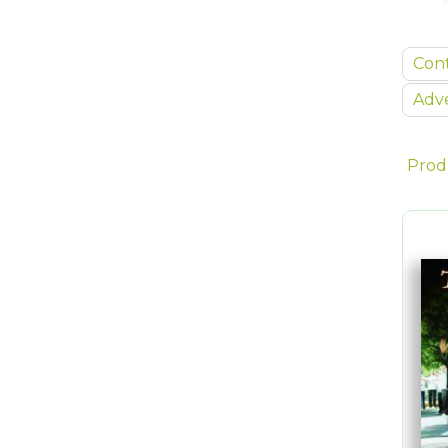
Con
Adve
Prod