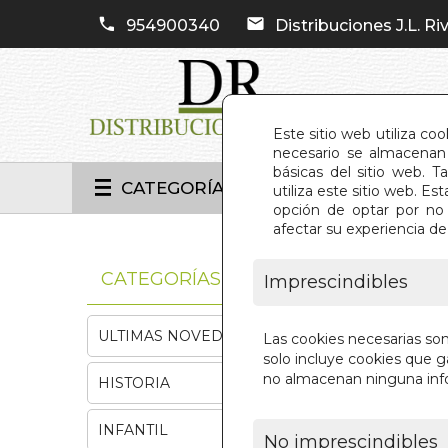
954900340
Distribuciones J.L. Riv
Este sitio web utiliza co
necesario se almacenan 
básicas del sitio web. 
CATEGORÍAS
utiliza este sitio web. 
opción de optar por no 
afectar su experiencia d
INIC
CATEGORÍAS
Imprescindibles
ULTIMAS NOVEDADES
Las cookies necesarias so
solo incluye cookies que ga
no almacenan ninguna inf
HISTORIA
INFANTIL
No imprescindibles