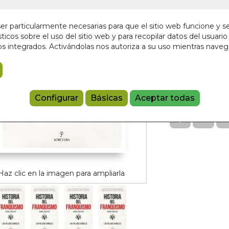
Sin stock
27,00 €
r particularmente necesarias para que el sitio web funcione y s
ticos sobre el uso del sitio web y para recopilar datos del usuario 
s integrados. Activándolas nos autoriza a su uso mientras nave
Añadir a 
97884180891
Referencia:
122
Configurar
Básicas
Aceptar todas
Haz clic en la imagen para ampliarla