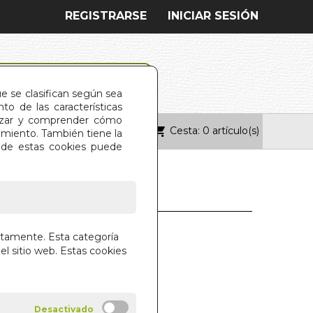
REGISTRARSE
INICIAR SESIÓN
ue se clasifican según sea
o de las características
alizar y comprender cómo
Cesta: 0 artículo(s)
ONTACTO
imiento. También tiene la
s de estas cookies puede
A DE MARIA
ctamente. Esta categoría
ENA. LA
el sitio web. Estas cookies
S KIRKEL
SCO