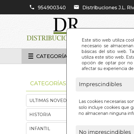
954900340
Distribuciones J.L. Riv
Este sitio web utiliza co
necesario se almacenan 
básicas del sitio web. 
CATEGORÍAS
utiliza este sitio web. 
opción de optar por no 
afectar su experiencia d
INIC
CATEGORÍAS
Imprescindibles
ULTIMAS NOVEDADES
Las cookies necesarias so
solo incluye cookies que ga
no almacenan ninguna inf
HISTORIA
INFANTIL
No imprescindibles