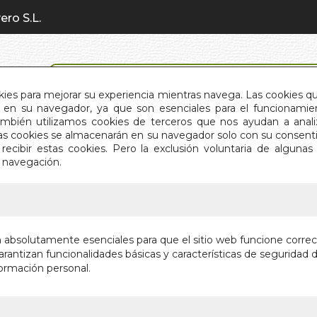
ero S.L.
BÚSQUEDA AVANZADA
okies para mejorar su experiencia mientras navega. Las cookies q
en su navegador, ya que son esenciales para el funcionamient
También utilizamos cookies de terceros que nos ayudan a an
INICIO
QUIÉNES SOMOS
C
Estas cookies se almacenarán en su navegador solo con su consent
recibir estas cookies. Pero la exclusión voluntaria de alguna
e navegación.
IO
>
LLAMADA DE MARIA MAGDALENA. LA
LLAMAD
n absolutamente esenciales para que el sitio web funcione corre
MAGDAL
rantizan funcionalidades básicas y características de seguridad d
ormación personal.
Autor:
MERCEDE
Editorial:
OBELI