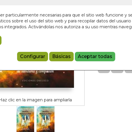
Sin stock
16,00 €
r particularmente necesarias para que el sitio web funcione y s
ticos sobre el uso del sitio web y para recopilar datos del usuario 
s integrados. Activándolas nos autoriza a su uso mientras nave
Añadir a 
97884159686
Referencia:
60
Configurar
Básicas
Aceptar todas
Haz clic en la imagen para ampliarla