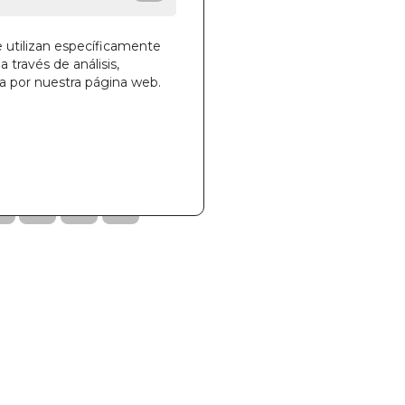
e utilizan específicamente
a través de análisis,
ga por nuestra página web.
la cesta
27
0002038