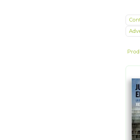
Con
Adve
Prod