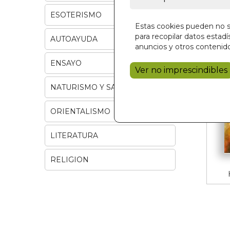
ESOTERISMO
Estas cookies pueden no se
para recopilar datos estadís
AUTOAYUDA
anuncios y otros contenido
ENSAYO
Ver no imprescindibles
NATURISMO Y SALUD
ORIENTALISMO
LITERATURA
RELIGION