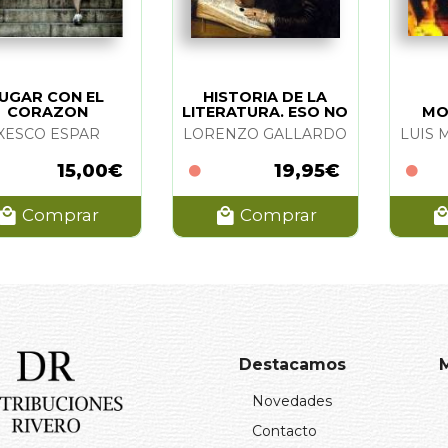
JUGAR CON EL
HISTORIA DE LA
CORAZON
LITERATURA. ESO NO
MO
ESTABA...
XESCO ESPAR
LORENZO GALLARDO
15,00€
19,95€
Comprar
Comprar
Destacamos
Novedades
Contacto