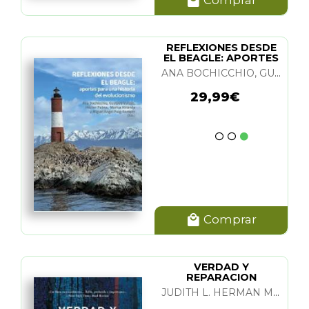
Comprar
REFLEXIONES DESDE
EL BEAGLE: APORTES
PARA UNA HIST.
ANA BOCHICCHIO, GUSTAVO VALLEJO, HECTOR PALMA, MARISA MIRANDA Y M. A. PUIG-SAMPER
29,99€
Comprar
VERDAD Y
REPARACION
JUDITH L. HERMAN M. D.