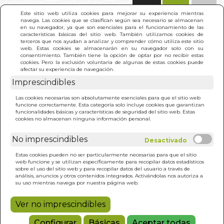
(0)
Este sitio web utiliza cookies para mejorar su experiencia mientras
navega. Las cookies que se clasifican según sea necesario se almacenan
en su navegador, ya que son esenciales para el funcionamiento de las
características básicas del sitio web. También utilizamos cookies de
terceros que nos ayudan a analizar y comprender cómo utiliza este sitio
web. Estas cookies se almacenarán en su navegador solo con su
consentimiento. También tiene la opción de optar por no recibir estas
cookies. Pero la exclusión voluntaria de algunas de estas cookies puede
afectar su experiencia de navegación.
Imprescindibles
INICIO
>
GUIA DE MEDICINA ALTERNATIVA PARA
Las cookies necesarias son absolutamente esenciales para que el sitio web
NIÑOS
funcione correctamente. Esta categoría solo incluye cookies que garantizan
funcionalidades básicas y características de seguridad del sitio web. Estas
cookies no almacenan ninguna información personal.
No imprescindibles
Estas cookies pueden no ser particularmente necesarias para que el sitio
web funcione y se utilizan específicamente para recopilar datos estadísticos
sobre el uso del sitio web y para recopilar datos del usuario a través de
análisis, anuncios y otros contenidos integrados. Activándolas nos autoriza a
su uso mientras navega por nuestra página web.
Ver no imprescindibles
Configurar
Básicas
Aceptar todas