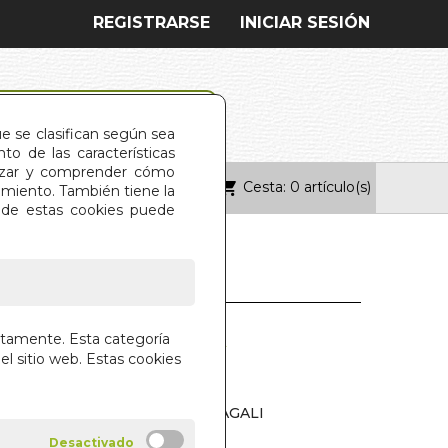
REGISTRARSE
INICIAR SESIÓN
ue se clasifican según sea
o de las características
alizar y comprender cómo
Cesta: 0 artículo(s)
ONTACTO
imiento. También tiene la
s de estas cookies puede
 COACHING PARA
ctamente. Esta categoría
ES
el sitio web. Estas cookies
NCLUS, FILIPO PEREIRA Y MAGALI
ANO DE MOSTAZA