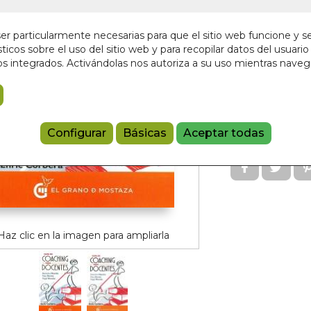
Sin stock
r particularmente necesarias para que el sitio web funcione y s
15,00 €
ticos sobre el uso del sitio web y para recopilar datos del usuario 
s integrados. Activándolas nos autoriza a su uso mientras nave
Añadir a 
97884945317
Configurar
Básicas
Aceptar todas
Haz clic en la imagen para ampliarla