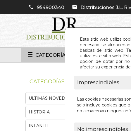
954900340
Distribuciones J.L. Riv
Este sitio web utiliza co
necesario se almacenan 
básicas del sitio web. 
CATEGORÍAS
utiliza este sitio web. 
opción de optar por no 
afectar su experiencia d
INIC
CATEGORÍAS
Imprescindibles
ULTIMAS NOVEDADES
Las cookies necesarias so
solo incluye cookies que ga
no almacenan ninguna inf
HISTORIA
INFANTIL
No imprescindibles