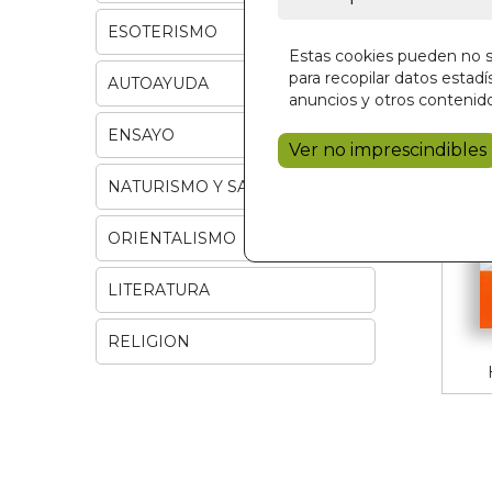
ESOTERISMO
Estas cookies pueden no se
para recopilar datos estadís
AUTOAYUDA
anuncios y otros contenido
ENSAYO
Ver no imprescindibles
NATURISMO Y SALUD
ORIENTALISMO
LITERATURA
RELIGION