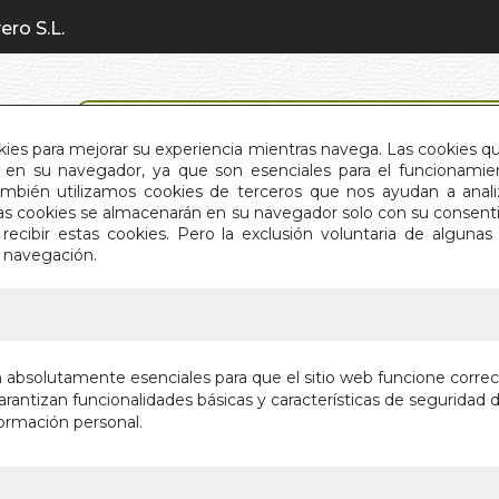
ero S.L.
BÚSQUEDA AVANZADA
okies para mejorar su experiencia mientras navega. Las cookies q
en su navegador, ya que son esenciales para el funcionamient
También utilizamos cookies de terceros que nos ayudan a an
INICIO
QUIÉNES SOMOS
C
Estas cookies se almacenarán en su navegador solo con su consent
recibir estas cookies. Pero la exclusión voluntaria de alguna
e navegación.
IO
>
GUIA DE COACHING PARA DOCENTES
GUIA DE
n absolutamente esenciales para que el sitio web funcione corre
DOCENT
rantizan funcionalidades básicas y características de seguridad d
ormación personal.
Autor:
ALEXANDRE MO
MONCLUS
Editorial:
EL GR