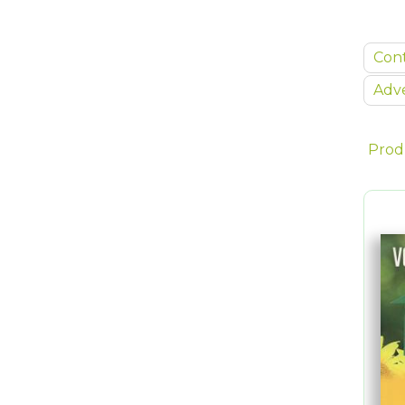
Con
Adve
Prod