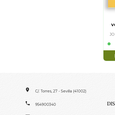
V
J
C/. Torres, 27 - Sevilla (41002)
954900340