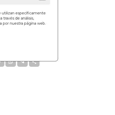
e utilizan específicamente
a través de análisis,
ga por nuestra página web.
la cesta
29