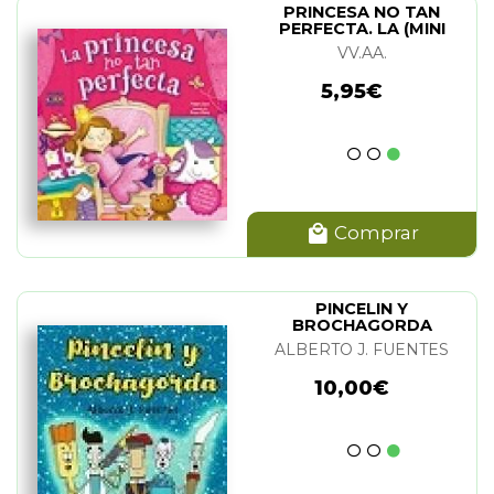
PRINCESA NO TAN
PERFECTA. LA (MINI
LIBROS)
VV.AA.
5,95€
Comprar
PINCELIN Y
BROCHAGORDA
ALBERTO J. FUENTES
10,00€