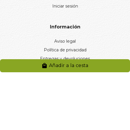
Iniciar sesión
Información
Aviso legal
Política de privacidad
Entregas y devoluciones
Añadir a la cesta
Desistimiento
Desistimiento de compra
Reclamaciones
Cookies
Gestionar cookies