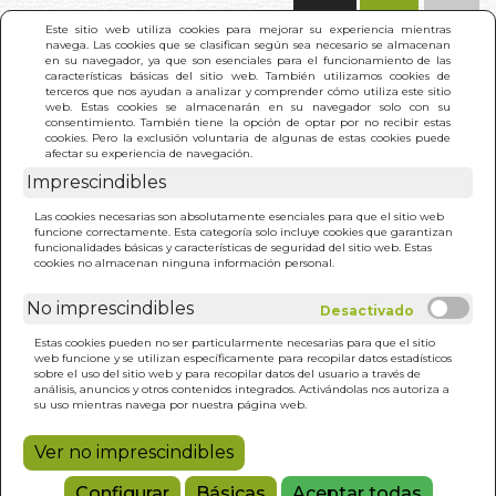
(0)
Este sitio web utiliza cookies para mejorar su experiencia mientras
navega. Las cookies que se clasifican según sea necesario se almacenan
en su navegador, ya que son esenciales para el funcionamiento de las
características básicas del sitio web. También utilizamos cookies de
terceros que nos ayudan a analizar y comprender cómo utiliza este sitio
web. Estas cookies se almacenarán en su navegador solo con su
consentimiento. También tiene la opción de optar por no recibir estas
cookies. Pero la exclusión voluntaria de algunas de estas cookies puede
afectar su experiencia de navegación.
Imprescindibles
INICIO
>
ETERNIDAD SEGUN UN CURSO DE
Las cookies necesarias son absolutamente esenciales para que el sitio web
MILAGROS. LA
funcione correctamente. Esta categoría solo incluye cookies que garantizan
funcionalidades básicas y características de seguridad del sitio web. Estas
cookies no almacenan ninguna información personal.
No imprescindibles
Estas cookies pueden no ser particularmente necesarias para que el sitio
web funcione y se utilizan específicamente para recopilar datos estadísticos
sobre el uso del sitio web y para recopilar datos del usuario a través de
análisis, anuncios y otros contenidos integrados. Activándolas nos autoriza a
su uso mientras navega por nuestra página web.
Ver no imprescindibles
Configurar
Básicas
Aceptar todas