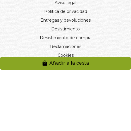
Aviso legal
Política de privacidad
Entregas y devoluciones
Desistimiento
Desistimiento de compra
Reclamaciones
Cookies
Añadir a la cesta
Gestionar cookies
© 2024. Distribuciones J.L. Rivero S.L.. Desarrollado por
Arminet
Software&web