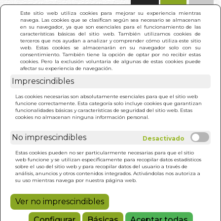
(0)
Este sitio web utiliza cookies para mejorar su experiencia mientras
navega. Las cookies que se clasifican según sea necesario se almacenan
en su navegador, ya que son esenciales para el funcionamiento de las
características básicas del sitio web. También utilizamos cookies de
terceros que nos ayudan a analizar y comprender cómo utiliza este sitio
web. Estas cookies se almacenarán en su navegador solo con su
consentimiento. También tiene la opción de optar por no recibir estas
cookies. Pero la exclusión voluntaria de algunas de estas cookies puede
afectar su experiencia de navegación.
Imprescindibles
INICIO
>
ENSEÑANZAS DE LAS REALIDADES
Las cookies necesarias son absolutamente esenciales para que el sitio web
PARALELAS, LAS
funcione correctamente. Esta categoría solo incluye cookies que garantizan
funcionalidades básicas y características de seguridad del sitio web. Estas
cookies no almacenan ninguna información personal.
No imprescindibles
Estas cookies pueden no ser particularmente necesarias para que el sitio
web funcione y se utilizan específicamente para recopilar datos estadísticos
sobre el uso del sitio web y para recopilar datos del usuario a través de
análisis, anuncios y otros contenidos integrados. Activándolas nos autoriza a
su uso mientras navega por nuestra página web.
Ver no imprescindibles
Configurar
Básicas
Aceptar todas