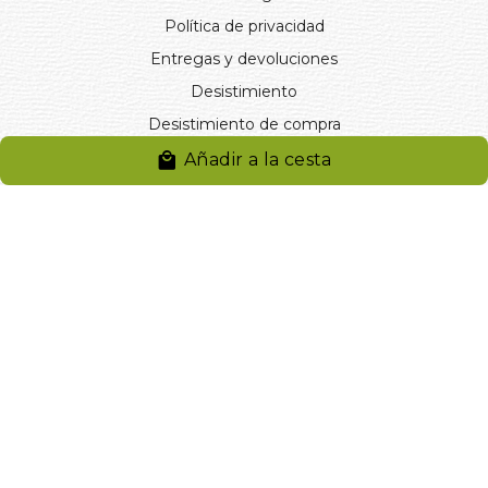
Política de privacidad
Entregas y devoluciones
Desistimiento
Desistimiento de compra
Reclamaciones
Añadir a la cesta
Cookies
Gestionar cookies
© 2024. Distribuciones J.L. Rivero S.L.. Desarrollado por
Arminet
Software&web