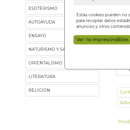
ESOTERISMO
Estas cookies pueden no se
para recopilar datos estadís
AUTOAYUDA
anuncios y otros contenido
ENSAYO
Ver no imprescindibles
NATURISMO Y SALUD
ORIENTALISMO
LITERATURA
RELIGION
Con
Adve
Prod