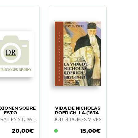
EXIONEN SOBRE
VIDA DE NICHOLAS
ESTO
ROERICH, LA.(1874-
1947)
ALICE BAILEY Y DJWHAL KHUL
JORDI POMES VIVES
20,00€
15,00€