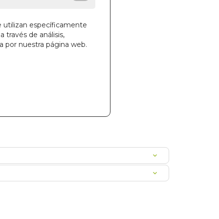
des!
e utilizan específicamente
a través de análisis,
ga por nuestra página web.
la cesta
56