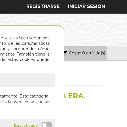
REGISTRARSE
INICIAR SESIÓN
ue se clasifican según sea
o de las características
alizar y comprender cómo
Cesta: 0 artículo(s)
ONTACTO
imiento. También tiene la
s de estas cookies puede
ON EN LA NUEVA ERA.
ctamente. Esta categoría
el sitio web. Estas cookies
 BAILEY
ANA