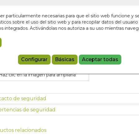
¡Últimas unida
18,00 €
r particularmente necesarias para que el sitio web funcione y s
ticos sobre el uso del sitio web y para recopilar datos del usuario 
s integrados. Activándolas nos autoriza a su uso mientras nave
Añadir a 
97913990374
Configurar
Básicas
Aceptar todas
Haz clic en la imagen para ampliarla
tacto de seguridad
rtencias de seguridad
uctos relacionados