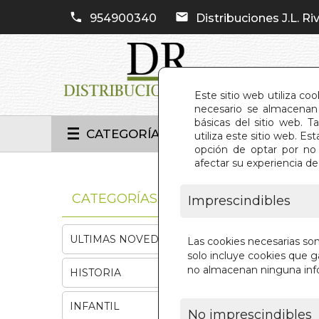
954900340
Distribuciones J.L. Riv
Este sitio web utiliza co
necesario se almacenan 
básicas del sitio web. 
CATEGORÍAS
utiliza este sitio web. 
opción de optar por no 
afectar su experiencia d
INIC
CATEGORÍAS
Imprescindibles
ULTIMAS NOVEDADES
Las cookies necesarias so
solo incluye cookies que ga
no almacenan ninguna inf
HISTORIA
INFANTIL
No imprescindibles