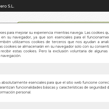
ero S.L.
BÚSQUEDA AVANZADA
okies para mejorar su experiencia mientras navega. Las cookies q
en su navegador, ya que son esenciales para el funcionamient
También utilizamos cookies de terceros que nos ayudan a an
INICIO
QUIÉNES SOMOS
C
Estas cookies se almacenarán en su navegador solo con su consent
recibir estas cookies. Pero la exclusión voluntaria de alguna
e navegación.
IO
>
EDUCACION EN LA NUEVA ERA. LA
EDUCACI
n absolutamente esenciales para que el sitio web funcione corre
LA
rantizan funcionalidades básicas y características de seguridad d
ormación personal.
Autor:
ALICE A.
Editorial:
DHAR