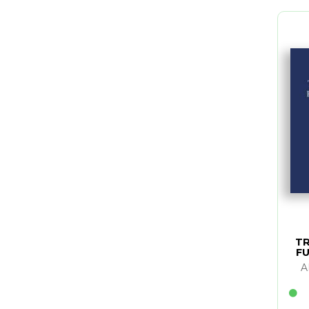
T
F
A