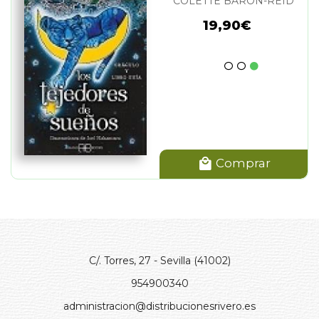
COLETTE BARON-REID
19,90€
Comprar
C/. Torres, 27 - Sevilla (41002)
954900340
administracion@distribucionesrivero.es