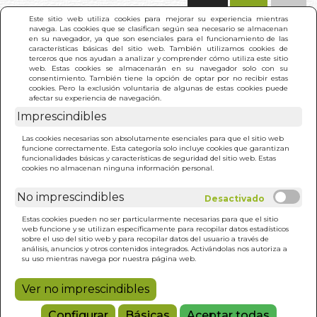
(0)
Este sitio web utiliza cookies para mejorar su experiencia mientras
navega. Las cookies que se clasifican según sea necesario se almacenan
en su navegador, ya que son esenciales para el funcionamiento de las
características básicas del sitio web. También utilizamos cookies de
terceros que nos ayudan a analizar y comprender cómo utiliza este sitio
web. Estas cookies se almacenarán en su navegador solo con su
consentimiento. También tiene la opción de optar por no recibir estas
cookies. Pero la exclusión voluntaria de algunas de estas cookies puede
afectar su experiencia de navegación.
INICIO
>
RESULTADO BÚSQUEDA
(10)
Imprescindibles
Las cookies necesarias son absolutamente esenciales para que el sitio web
funcione correctamente. Esta categoría solo incluye cookies que garantizan
Estos son los resultados de tu búsqueda:
o
(12)
funcionalidades básicas y características de seguridad del sitio web. Estas
ananda ediciones
cookies no almacenan ninguna información personal.
No imprescindibles
Estas cookies pueden no ser particularmente necesarias para que el sitio
web funcione y se utilizan específicamente para recopilar datos estadísticos
sobre el uso del sitio web y para recopilar datos del usuario a través de
análisis, anuncios y otros contenidos integrados. Activándolas nos autoriza a
COMO SER SIEMPRE
su uso mientras navega por nuestra página web.
FELIZ
PARAMHANSA YOGANANDA
Ver no imprescindibles
12,00€
Configurar
Básicas
Aceptar todas