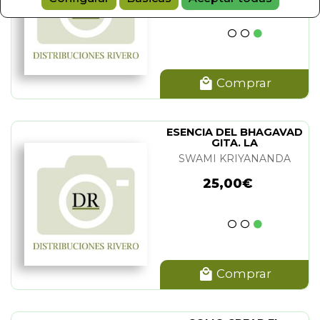
Comprar
ASWAMI
(1)
CERDEIRA
(2)
ESENCIA DEL BHAGAVAD
CREDEIRA
(1)
GITA. LA
ITAI DERANJA
(1)
SWAMI KRIYANANDA
ANSA YOGANANDA
(2)
25,00€
NSA YOGANANDA
(3)
IYANANDA
(14)
Comprar