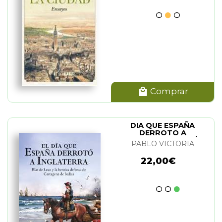
Comprar
DIA QUE ESPAÑA
DERROTO A
INGLATERRA. EL (N/E)
PABLO VICTORIA
22,00€