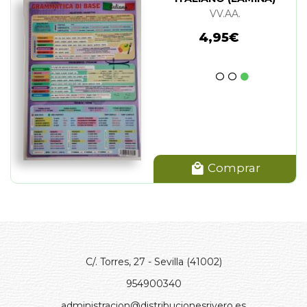
VV.AA.
4,95€
Comprar
C/. Torres, 27 - Sevilla (41002)
954900340
administracion@distribucionesrivero.es