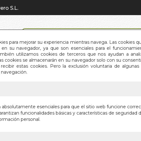
ero S.L.
BÚSQUEDA AVANZADA
okies para mejorar su experiencia mientras navega. Las cookies q
en su navegador, ya que son esenciales para el funcionamient
También utilizamos cookies de terceros que nos ayudan a an
INICIO
QUIÉNES SOMOS
C
Estas cookies se almacenarán en su navegador solo con su consent
recibir estas cookies. Pero la exclusión voluntaria de alguna
e navegación.
IO
>
DIGNIDAD DE UN ENTOMOLOGO. JUAN GIL COLL
DIGNID
n absolutamente esenciales para que el sitio web funcione corre
JUAN GIL
rantizan funcionalidades básicas y características de seguridad d
ormación personal.
LA
Autor:
ALBERTO
Editorial:
DOCE 