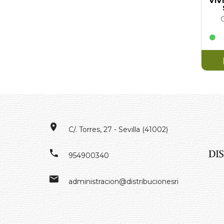
VIV
C/. Torres, 27 - Sevilla (41002)
954900340
administracion@distribucionesrivero.es