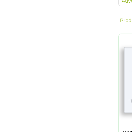
Adve
Prod