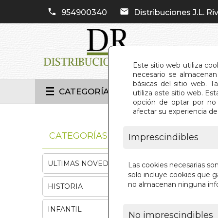
954900340
Distribuciones J.L. Riv
Este sitio web utiliza co
necesario se almacenan 
básicas del sitio web. 
CATEGORÍAS
utiliza este sitio web. 
opción de optar por no 
afectar su experiencia d
INIC
CATEGORÍAS
Imprescindibles
ULTIMAS NOVEDADES
Las cookies necesarias so
solo incluye cookies que ga
no almacenan ninguna inf
HISTORIA
INFANTIL
No imprescindibles