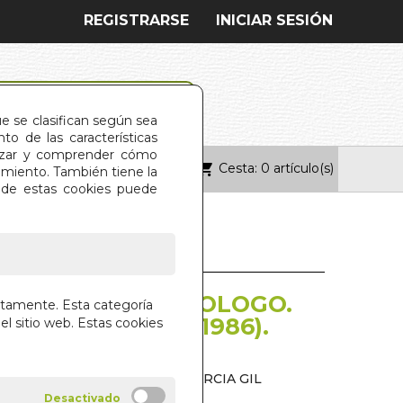
REGISTRARSE
INICIAR SESIÓN
ue se clasifican según sea
o de las características
alizar y comprender cómo
Cesta: 0 artículo(s)
ONTACTO
imiento. También tiene la
s de estas cookies puede
ADO (1901-1986). LA
AD DE UN ENTOMOLOGO.
ctamente. Esta categoría
 COLLADO (1901-1986).
el sitio web. Estas cookies
 GOMIS BLANCO Y VICTOR GARCIA GIL
CALLES