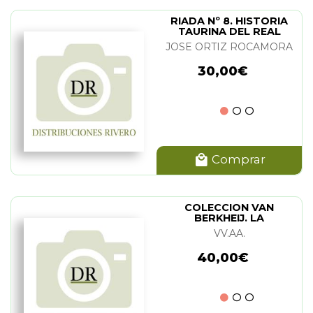
RIADA Nº 8. HISTORIA
TAURINA DEL REAL
SITIO ARANJUEZ
JOSE ORTIZ ROCAMORA
30,00€
Comprar
COLECCION VAN
BERKHEIJ. LA
VV.AA.
40,00€