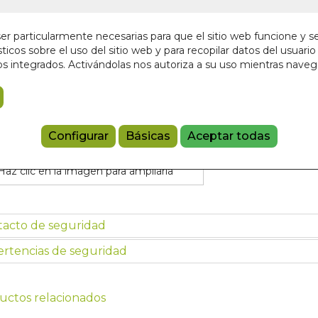
En stock
12,00 €
r particularmente necesarias para que el sitio web funcione y s
ticos sobre el uso del sitio web y para recopilar datos del usuario 
s integrados. Activándolas nos autoriza a su uso mientras nave
Añadir a 
9788497444
Configurar
Básicas
Aceptar todas
Haz clic en la imagen para ampliarla
tacto de seguridad
rtencias de seguridad
uctos relacionados