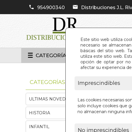
954900340
Distribuciones J.L. Riv
Este sitio web utiliza co
necesario se almacenan 
básicas del sitio web. 
CATEGORÍAS
utiliza este sitio web. 
opción de optar por no 
afectar su experiencia d
INIC
CATEGORÍAS
Imprescindibles
ULTIMAS NOVEDADES
Las cookies necesarias so
solo incluye cookies que ga
no almacenan ninguna inf
HISTORIA
INFANTIL
No imprescindibles