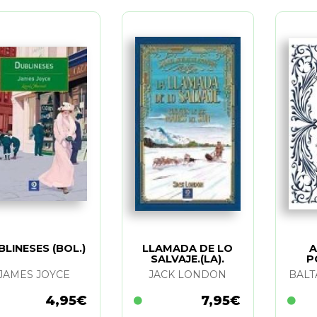
BLINESES (BOL.)
LLAMADA DE LO
A
SALVAJE.(LA).
P
CUENTOS DE LOS
JAMES JOYCE
JACK LONDON
BALT
MARES DEL SUR
4,95€
7,95€