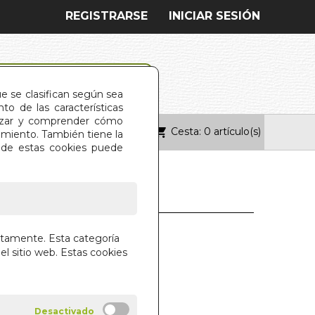
REGISTRARSE
INICIAR SESIÓN
ue se clasifican según sea
o de las características
alizar y comprender cómo
Cesta: 0 artículo(s)
ONTACTO
imiento. También tiene la
s de estas cookies puede
O DE MALABARES
ctamente. Esta categoría
el sitio web. Estas cookies
ENTOS
A BENEDETTI
CALLES