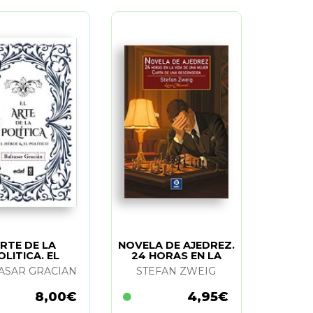
RTE DE LA
NOVELA DE AJEDREZ.
OLITICA. EL
24 HORAS EN LA
VIDA DE UN MUJER
ASAR GRACIAN
STEFAN ZWEIG
(BOL.)
8,00€
4,95€