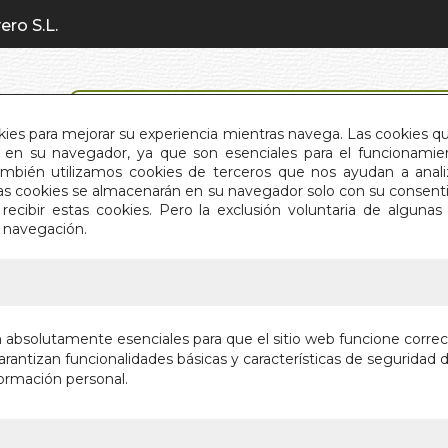
ero S.L.
BÚSQUEDA AVANZADA
okies para mejorar su experiencia mientras navega. Las cookies q
en su navegador, ya que son esenciales para el funcionamient
También utilizamos cookies de terceros que nos ayudan a an
INICIO
QUIÉNES SOMOS
C
Estas cookies se almacenarán en su navegador solo con su consent
recibir estas cookies. Pero la exclusión voluntaria de alguna
e navegación.
IO
>
VERTIGO DE MALABARES
VERTIG
n absolutamente esenciales para que el sitio web funcione corre
rantizan funcionalidades básicas y características de seguridad d
RELATOS, CU
ormación personal.
Autor:
GIOVANN
Editorial:
DOCE 