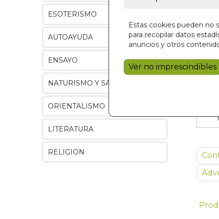
ESOTERISMO
Estas cookies pueden no se
para recopilar datos estadís
AUTOAYUDA
anuncios y otros contenido
ENSAYO
Ver no imprescindibles
NATURISMO Y SALUD
ORIENTALISMO
LITERATURA
RELIGION
Con
Adve
Prod