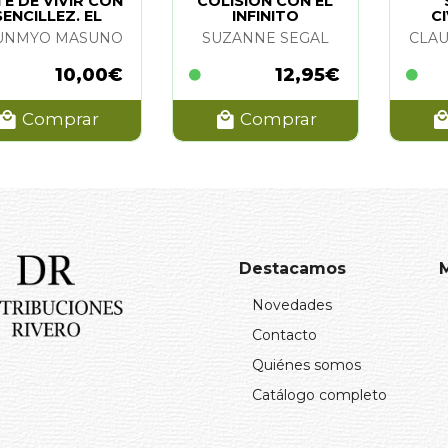
E DE VIVIR CON
COLISION CON EL
SENCILLEZ. EL
INFINITO
C
UNMYO MASUNO
SUZANNE SEGAL
CLA
10,00€
12,95€
Comprar
Comprar
Destacamos
Novedades
Contacto
Quiénes somos
Catálogo completo