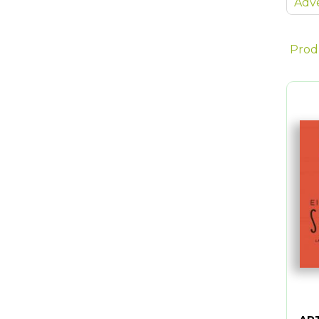
Adve
Prod