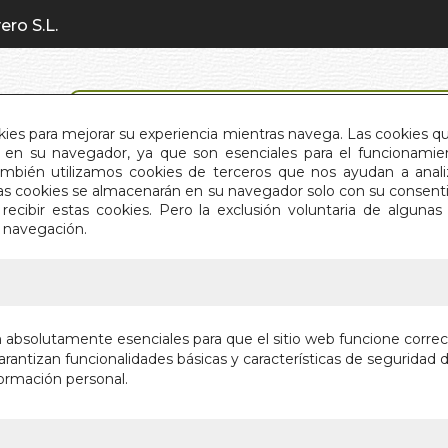
ero S.L.
BÚSQUEDA AVANZADA
okies para mejorar su experiencia mientras navega. Las cookies q
en su navegador, ya que son esenciales para el funcionamient
También utilizamos cookies de terceros que nos ayudan a an
INICIO
QUIÉNES SOMOS
C
Estas cookies se almacenarán en su navegador solo con su consent
recibir estas cookies. Pero la exclusión voluntaria de alguna
e navegación.
IO
>
DESCODIFICACION BIO-TRANSGENERACIONAL
DESCODI
n absolutamente esenciales para que el sitio web funcione corre
TRANSG
rantizan funcionalidades básicas y características de seguridad d
ormación personal.
SECRETOS Y 
Autor:
JESUS C
Editorial:
NATUR