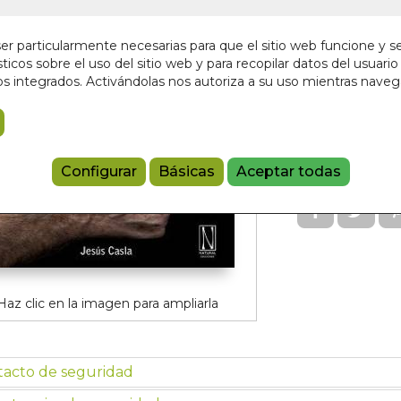
En stock
r particularmente necesarias para que el sitio web funcione y s
20,00 €
ticos sobre el uso del sitio web y para recopilar datos del usuario 
s integrados. Activándolas nos autoriza a su uso mientras nave
Añadir a 
9788494300
Configurar
Básicas
Aceptar todas
Haz clic en la imagen para ampliarla
tacto de seguridad