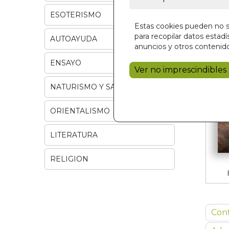
ESOTERISMO
Estas cookies pueden no se
para recopilar datos estadís
AUTOAYUDA
anuncios y otros contenido
ENSAYO
Ver no imprescindibles
NATURISMO Y SALUD
ORIENTALISMO
LITERATURA
RELIGION
Con