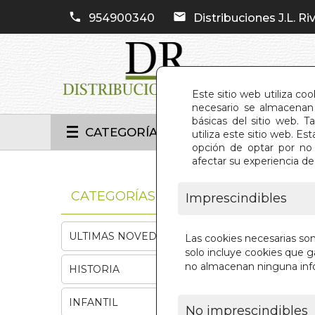
954900340
Distribuciones J.L. Riv
Este sitio web utiliza co
necesario se almacenan 
básicas del sitio web. 
CATEGORÍAS
utiliza este sitio web. 
opción de optar por no 
afectar su experiencia d
INIC
CATEGORÍAS
Imprescindibles
ULTIMAS NOVEDADES
Las cookies necesarias so
solo incluye cookies que ga
no almacenan ninguna inf
HISTORIA
INFANTIL
No imprescindibles