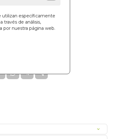
e utilizan específicamente
a través de análisis,
ga por nuestra página web.
la cesta
899