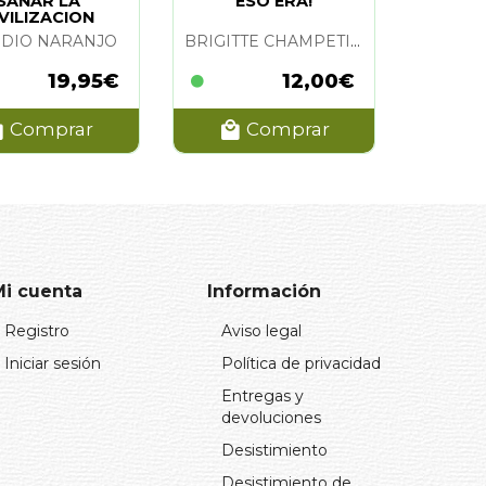
SANAR LA
ESO ERA!
IVILIZACION
UDIO NARANJO
BRIGITTE CHAMPETIER
19,95€
12,00€
Comprar
Comprar
Mi cuenta
Información
Registro
Aviso legal
Iniciar sesión
Política de privacidad
Entregas y
devoluciones
Desistimiento
Desistimiento de