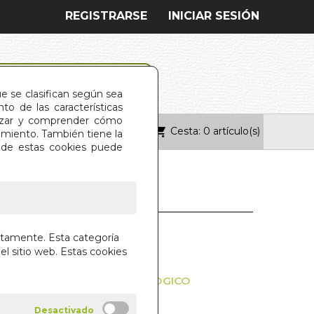
REGISTRARSE
INICIAR SESIÓN
ue se clasifican según sea
o de las características
alizar y comprender cómo
Cesta: 0 artículo(s)
ONTACTO
imiento. También tiene la
s de estas cookies puede
FICACION BIO-
ctamente. Esta categoría
ENERACIONAL
el sitio web. Estas cookies
CLAVES DEL ARBOL GENEALOGICO
ASLA
AL