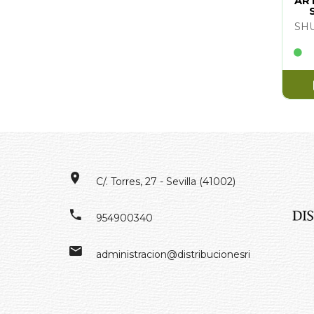
ART
SH
C/. Torres, 27 - Sevilla (41002)
954900340
administracion@distribucionesrivero.es