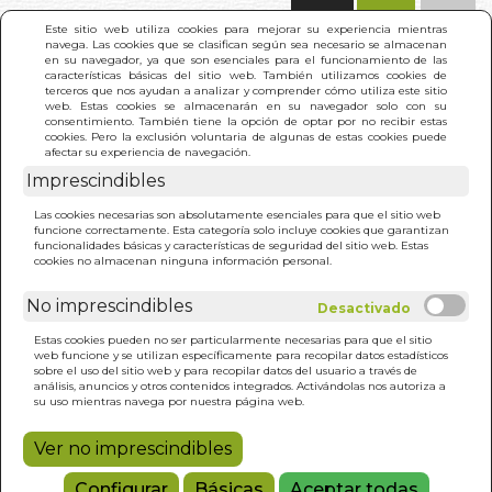
(0)
Este sitio web utiliza cookies para mejorar su experiencia mientras
navega. Las cookies que se clasifican según sea necesario se almacenan
en su navegador, ya que son esenciales para el funcionamiento de las
características básicas del sitio web. También utilizamos cookies de
terceros que nos ayudan a analizar y comprender cómo utiliza este sitio
web. Estas cookies se almacenarán en su navegador solo con su
consentimiento. También tiene la opción de optar por no recibir estas
cookies. Pero la exclusión voluntaria de algunas de estas cookies puede
afectar su experiencia de navegación.
Imprescindibles
INICIO
>
CURIOSO CASO DE BENJAMIN BUTTON. EL
Las cookies necesarias son absolutamente esenciales para que el sitio web
(BOL.)
funcione correctamente. Esta categoría solo incluye cookies que garantizan
funcionalidades básicas y características de seguridad del sitio web. Estas
cookies no almacenan ninguna información personal.
No imprescindibles
Estas cookies pueden no ser particularmente necesarias para que el sitio
web funcione y se utilizan específicamente para recopilar datos estadísticos
sobre el uso del sitio web y para recopilar datos del usuario a través de
análisis, anuncios y otros contenidos integrados. Activándolas nos autoriza a
su uso mientras navega por nuestra página web.
Ver no imprescindibles
Configurar
Básicas
Aceptar todas