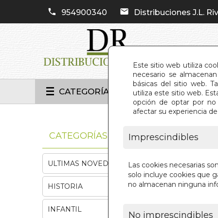
954900340
Distribuciones J.L. Riv
Este sitio web utiliza co
necesario se almacenan 
básicas del sitio web. 
CATEGORÍAS
utiliza este sitio web. 
opción de optar por no 
afectar su experiencia d
INIC
CATEGORÍAS
Imprescindibles
ULTIMAS NOVEDADES
Las cookies necesarias so
solo incluye cookies que ga
no almacenan ninguna inf
HISTORIA
INFANTIL
No imprescindibles