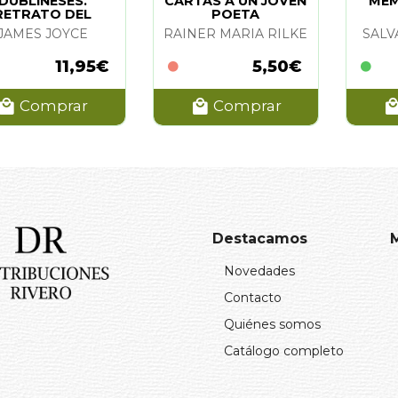
DUBLINESES.
CARTAS A UN JOVEN
MEM
RETRATO DEL
POETA
STA ADOL. (PIEL)
JAMES JOYCE
RAINER MARIA RILKE
SALV
11,95€
5,50€
Comprar
Comprar
Destacamos
Novedades
Contacto
Quiénes somos
Catálogo completo