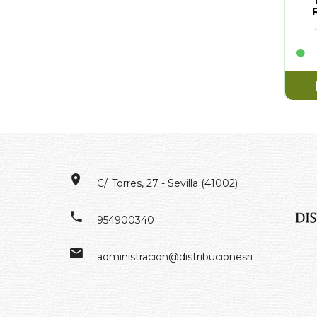
ARTI
C/. Torres, 27 - Sevilla (41002)
954900340
administracion@distribucionesrivero.es