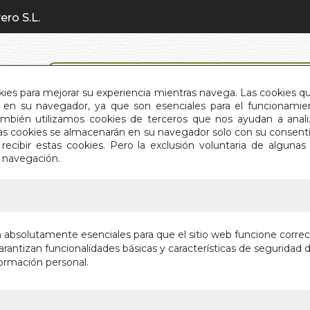
ero S.L.
BÚSQUEDA AVANZADA
okies para mejorar su experiencia mientras navega. Las cookies q
en su navegador, ya que son esenciales para el funcionamient
También utilizamos cookies de terceros que nos ayudan a an
INICIO
QUIÉNES SOMOS
C
Estas cookies se almacenarán en su navegador solo con su consent
recibir estas cookies. Pero la exclusión voluntaria de alguna
e navegación.
IO
>
DIARIOS DE ADAN Y EVA
DIARIOS
n absolutamente esenciales para que el sitio web funcione corre
rantizan funcionalidades básicas y características de seguridad d
Autor:
MARK T
ormación personal.
Editorial:
OBELI
Sin stock