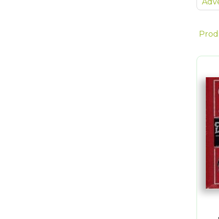
Adve
Prod