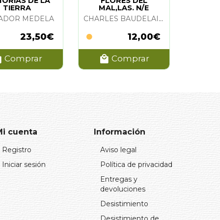
ORIAS DE LA
FLORES DEL
TIERRA
MAL,LAS. N/E
ADOR MEDELA
CHARLES BAUDELAIRE
23,50€
12,00€
Comprar
Comprar
Mi cuenta
Información
Registro
Aviso legal
Iniciar sesión
Política de privacidad
Entregas y
devoluciones
Desistimiento
Desistimiento de