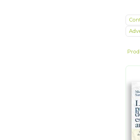
Con
Adve
Prod