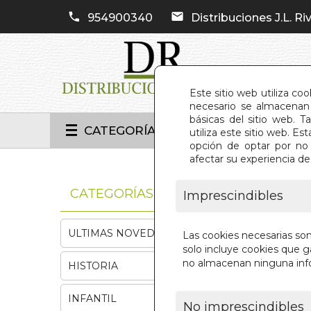
954900340
Distribuciones J.L. Riv
Este sitio web utiliza co
necesario se almacenan 
básicas del sitio web. 
CATEGORÍAS
utiliza este sitio web. 
opción de optar por no 
afectar su experiencia d
INIC
CATEGORÍAS
Imprescindibles
ULTIMAS NOVEDADES
Las cookies necesarias so
solo incluye cookies que ga
no almacenan ninguna inf
HISTORIA
INFANTIL
No imprescindibles