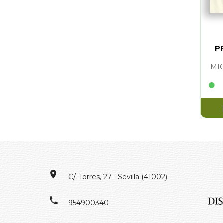
P
AU
MI
C/. Torres, 27 - Sevilla (41002)
954900340