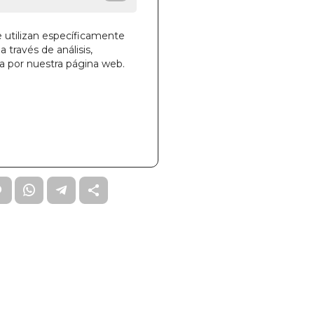
ANO DE MOSTAZA
e utilizan específicamente
a través de análisis,
ga por nuestra página web.
la cesta
71
O0COUNSU0