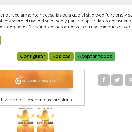
Editorial:
EL GR
En stock
r particularmente necesarias para que el sitio web funcione y s
ticos sobre el uso del sitio web y para recopilar datos del usuario 
18,00 €
s integrados. Activándolas nos autoriza a su uso mientras nave
Añadir a 
Configurar
Básicas
Aceptar todas
97884120724
Referencia:
GM
Haz clic en la imagen para ampliarla