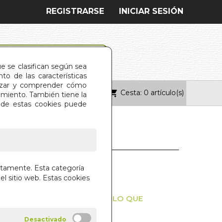
REGISTRARSE
INICIAR SESIÓN
ue se clasifican según sea
o de las características
alizar y comprender cómo
Cesta: 0 artículo(s)
ONTACTO
imiento. También tiene la
s de estas cookies puede
TETE EN UN
ctamente. Esta categoría
TRACTOR
el sitio web. Estas cookies
ARA ATRAER Y MANIFESTAR LO QUE
LE BERNSTEIN