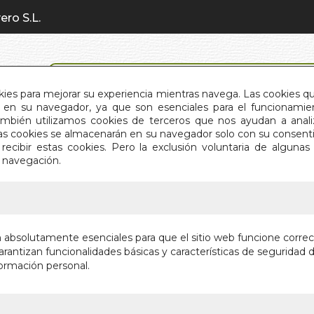
ero S.L.
BÚSQUEDA AVANZADA
okies para mejorar su experiencia mientras navega. Las cookies q
en su navegador, ya que son esenciales para el funcionamient
También utilizamos cookies de terceros que nos ayudan a an
INICIO
QUIÉNES SOMOS
C
Estas cookies se almacenarán en su navegador solo con su consent
recibir estas cookies. Pero la exclusión voluntaria de alguna
e navegación.
IO
>
CONVIERTETE EN UN SUPERATRACTOR
CONVIER
n absolutamente esenciales para que el sitio web funcione corre
SUPERA
rantizan funcionalidades básicas y características de seguridad d
ormación personal.
PREPARATE P
QUIERES
Autor:
GABRIEL