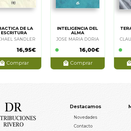
RACTICA DE LA
INTELIGENCIA DEL
TER
ESCRITURA
ALMA
TOMATICA. LA
CHAEL SANDLER
JOSE MARIA DORIA
CLA
16,95€
16,00€
Comprar
Comprar
Destacamos
Novedades
Contacto