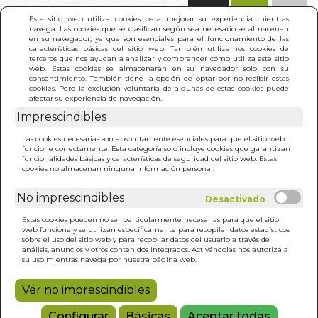
(0)
Este sitio web utiliza cookies para mejorar su experiencia mientras
navega. Las cookies que se clasifican según sea necesario se almacenan
en su navegador, ya que son esenciales para el funcionamiento de las
características básicas del sitio web. También utilizamos cookies de
terceros que nos ayudan a analizar y comprender cómo utiliza este sitio
web. Estas cookies se almacenarán en su navegador solo con su
consentimiento. También tiene la opción de optar por no recibir estas
cookies. Pero la exclusión voluntaria de algunas de estas cookies puede
afectar su experiencia de navegación.
Imprescindibles
INICIO
>
CONSEJOS DEL CORAZON DE UN
Las cookies necesarias son absolutamente esenciales para que el sitio web
MAESTRO DEL MAHAMUDRA
funcione correctamente. Esta categoría solo incluye cookies que garantizan
funcionalidades básicas y características de seguridad del sitio web. Estas
cookies no almacenan ninguna información personal.
No imprescindibles
Estas cookies pueden no ser particularmente necesarias para que el sitio
web funcione y se utilizan específicamente para recopilar datos estadísticos
sobre el uso del sitio web y para recopilar datos del usuario a través de
análisis, anuncios y otros contenidos integrados. Activándolas nos autoriza a
su uso mientras navega por nuestra página web.
Ver no imprescindibles
Configurar
Básicas
Aceptar todas