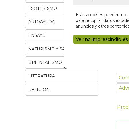
ESOTERISMO
Estas cookies pueden no se
para recopilar datos estadís
AUTOAYUDA
anuncios y otros contenido
ENSAYO
Ver no imprescindibles
NATURISMO Y SALUD
ORIENTALISMO
LITERATURA
Con
Adve
RELIGION
Prod