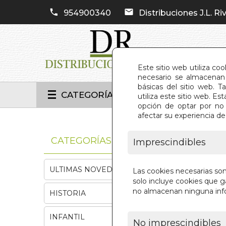
954900340
Distribuciones J.L. Riv
Este sitio web utiliza co
necesario se almacenan 
básicas del sitio web. 
CATEGORÍAS
utiliza este sitio web. 
opción de optar por no 
afectar su experiencia d
INIC
CATEGORÍAS
Imprescindibles
ULTIMAS NOVEDADES
Las cookies necesarias so
solo incluye cookies que ga
no almacenan ninguna inf
HISTORIA
INFANTIL
No imprescindibles