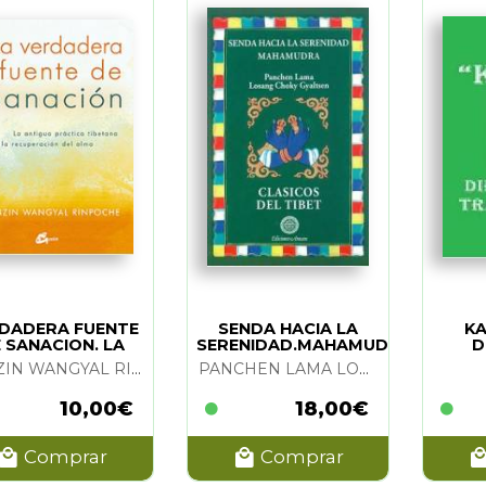
DADERA FUENTE
SENDA HACIA LA
KA
 SANACION. LA
SERENIDAD.MAHAMUDRA
D
T
TENZIN WANGYAL RINPOCHE
PANCHEN LAMA LOSANG CHOKY GYALTSEN
10,00€
18,00€
Comprar
Comprar