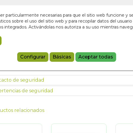
28,00 €
r particularmente necesarias para que el sitio web funcione y s
ticos sobre el uso del sitio web y para recopilar datos del usuario 
Añadir a 
s integrados. Activándolas nos autoriza a su uso mientras nave
97884941735
Haz clic en la imagen para ampliarla
Configurar
Básicas
Aceptar todas
tacto de seguridad
rtencias de seguridad
uctos relacionados