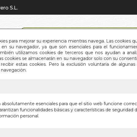
ero S.L.
BÚSQUEDA AVANZADA
okies para mejorar su experiencia mientras navega. Las cookies q
en su navegador, ya que son esenciales para el funcionamient
También utilizamos cookies de terceros que nos ayudan a an
INICIO
QUIÉNES SOMOS
C
Estas cookies se almacenarán en su navegador solo con su consent
recibir estas cookies. Pero la exclusión voluntaria de alguna
e navegación.
IO
>
UNA CANCION PARA INDIA
UNA CAN
n absolutamente esenciales para que el sitio web funcione corre
rantizan funcionalidades básicas y características de seguridad d
Autor:
JUANJO 
ormación personal.
Editorial:
DIVAL
En stock