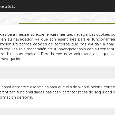
ero S.L.
BÚSQUEDA AVANZADA
okies para mejorar su experiencia mientras navega. Las cookies q
en su navegador, ya que son esenciales para el funcionamient
También utilizamos cookies de terceros que nos ayudan a an
INICIO
QUIÉNES SOMOS
C
Estas cookies se almacenarán en su navegador solo con su consent
recibir estas cookies. Pero la exclusión voluntaria de alguna
e navegación.
IO
>
CASA DEL CABILDO CATEDRALICIO SEVILLANO
CASA DE
n absolutamente esenciales para que el sitio web funcione corre
CATEDRA
rantizan funcionalidades básicas y características de seguridad d
ormación personal.
SEDE DE LA P
Autor:
ANTONIO