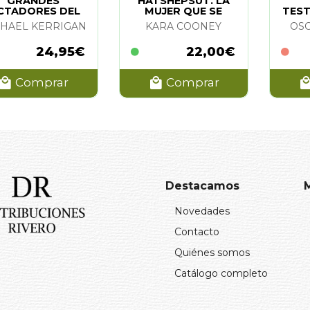
GRANDES
HATSHEPSUT. LA
CTADORES DEL
MUJER QUE SE
TEST
SIGLO XX.
CONVERTIRIA EN REY
N
HAEL KERRIGAN
KARA COONEY
OS
ITLER/STALIN
(ESTUCHE)
24,95€
22,00€
Comprar
Comprar
Destacamos
Novedades
Contacto
Quiénes somos
Catálogo completo