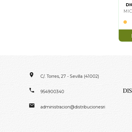
DI
MIC
H
C/. Torres, 27 - Sevilla (41002)
954900340
administracion@distribucionesrivero.es