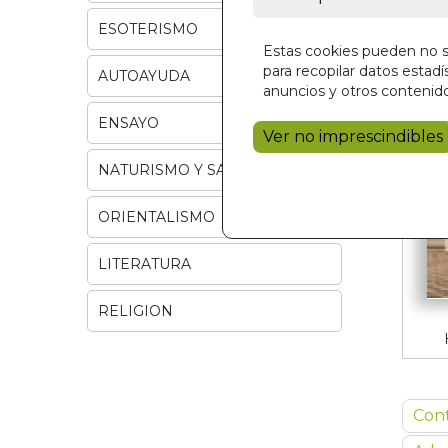
ESOTERISMO
Estas cookies pueden no se
para recopilar datos estadís
AUTOAYUDA
anuncios y otros contenido
ENSAYO
Ver no imprescindibles
NATURISMO Y SALUD
ORIENTALISMO
LITERATURA
RELIGION
Con