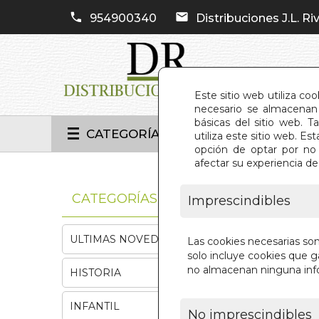
954900340
Distribuciones J.L. Riv
Este sitio web utiliza co
necesario se almacenan 
básicas del sitio web. 
CATEGORÍAS
utiliza este sitio web. 
opción de optar por no 
afectar su experiencia d
INIC
CATEGORÍAS
Imprescindibles
ULTIMAS NOVEDADES
Las cookies necesarias so
solo incluye cookies que ga
no almacenan ninguna inf
HISTORIA
INFANTIL
No imprescindibles