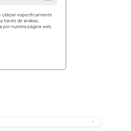
e utilizan específicamente
a través de análisis,
ga por nuestra página web.
la cesta
42