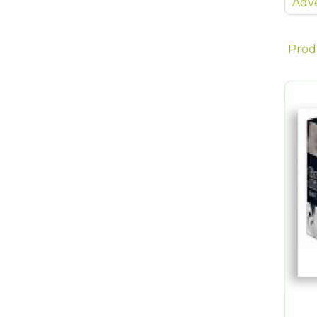
Adve
Prod