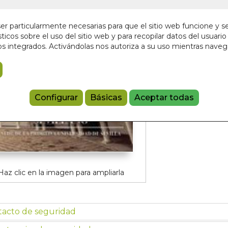
En stock
20,00 €
r particularmente necesarias para que el sitio web funcione y s
ticos sobre el uso del sitio web y para recopilar datos del usuario 
s integrados. Activándolas nos autoriza a su uso mientras nave
Añadir a 
97884918312
Configurar
Básicas
Aceptar todas
Haz clic en la imagen para ampliarla
tacto de seguridad