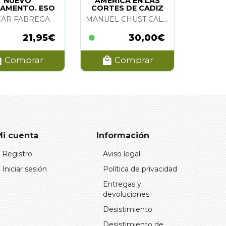
NUEVO
AMERICA EN LAS
AMENTO. ESO
CORTES DE CADIZ
O ESTABA...
CAR FABREGA
MANUEL CHUST CALERO
21,95€
30,00€
Comprar
Comprar
Mi cuenta
Información
Registro
Aviso legal
Iniciar sesión
Política de privacidad
Entregas y
devoluciones
Desistimiento
Desistimiento de