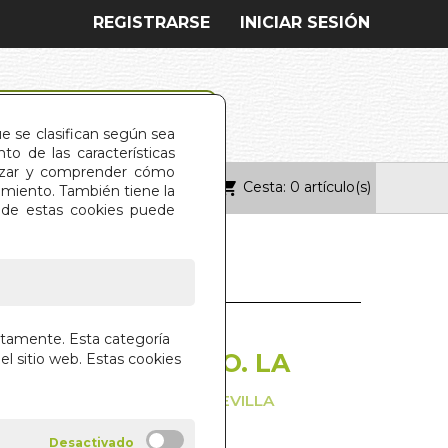
REGISTRARSE
INICIAR SESIÓN
ue se clasifican según sea
o de las características
alizar y comprender cómo
Cesta: 0 artículo(s)
ONTACTO
imiento. También tiene la
s de estas cookies puede
. LA
L CABILDO
ctamente. Esta categoría
LICIO SEVILLANO. LA
el sitio web. Estas cookies
RIMITIVA UNIVERSIDAD DE SEVILLA
 MORENO DE LA FUENTE