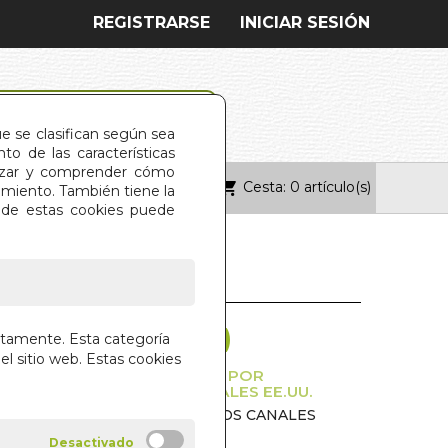
REGISTRARSE
INICIAR SESIÓN
ue se clasifican según sea
o de las características
alizar y comprender cómo
Cesta: 0 artículo(s)
ONTACTO
imiento. También tiene la
s de estas cookies puede
S LEJANAS (N/E)
ctamente. Esta categoría
el sitio web. Estas cookies
ION,CONQUISTA Y DEFENSA POR
ERRIOTORIO DE LOS ACTUALES EE.UU.
O MARTINEZ LAINEZ Y CARLOS CANALES
IAL EDAF S.A.