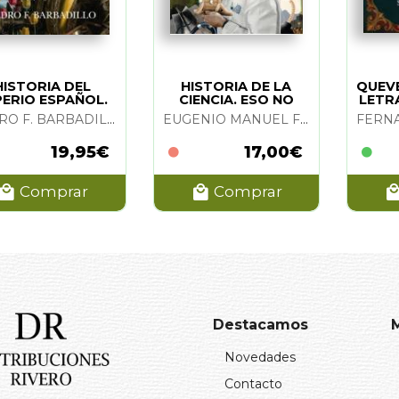
HISTORIA DEL
HISTORIA DE LA
QUEV
PERIO ESPAÑOL.
CIENCIA. ESO NO
LETR
O NO ESTABA...
ESTABA...
PEDRO F. BARBADILLO
EUGENIO MANUEL FERNANDEZ
19,95€
17,00€
Comprar
Comprar
Destacamos
Novedades
Contacto