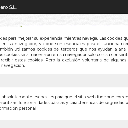
ero S.L.
BÚSQUEDA AVANZADA
okies para mejorar su experiencia mientras navega. Las cookies q
en su navegador, ya que son esenciales para el funcionamient
También utilizamos cookies de terceros que nos ayudan a an
INICIO
QUIÉNES SOMOS
C
Estas cookies se almacenarán en su navegador solo con su consent
recibir estas cookies. Pero la exclusión voluntaria de alguna
e navegación.
IO
>
BANDERAS LEJANAS (N/E)
BANDERA
n absolutamente esenciales para que el sitio web funcione corre
rantizan funcionalidades básicas y características de seguridad d
LA EXPLORAC
ormación personal.
ESPAÑA DEL T
Autor:
FERNAND
Editorial:
EDITOR