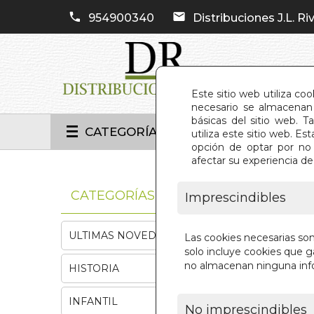
954900340
Distribuciones J.L. Riv
Este sitio web utiliza co
necesario se almacenan 
básicas del sitio web. 
CATEGORÍAS
utiliza este sitio web. 
opción de optar por no 
afectar su experiencia d
INIC
CATEGORÍAS
Imprescindibles
ULTIMAS NOVEDADES
Las cookies necesarias so
solo incluye cookies que ga
no almacenan ninguna inf
HISTORIA
INFANTIL
No imprescindibles