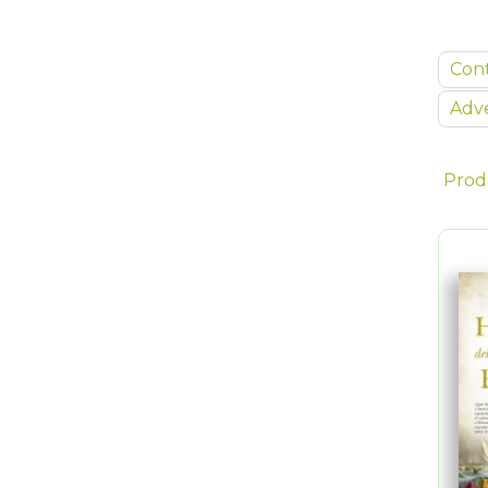
Con
Adve
Prod