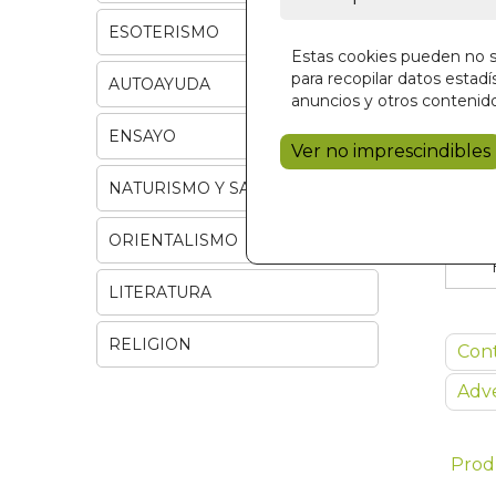
ESOTERISMO
Estas cookies pueden no se
para recopilar datos estadís
AUTOAYUDA
anuncios y otros contenido
ENSAYO
Ver no imprescindibles
NATURISMO Y SALUD
ORIENTALISMO
LITERATURA
RELIGION
Con
Adve
Prod