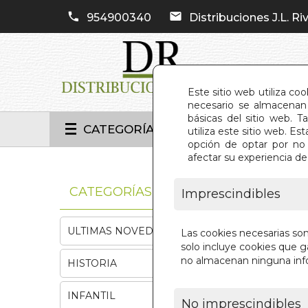
954900340
Distribuciones J.L. Riv
Este sitio web utiliza co
necesario se almacenan 
básicas del sitio web. 
CATEGORÍAS
utiliza este sitio web. 
opción de optar por no 
afectar su experiencia d
INIC
CATEGORÍAS
Imprescindibles
ULTIMAS NOVEDADES
Las cookies necesarias so
solo incluye cookies que ga
no almacenan ninguna inf
HISTORIA
INFANTIL
No imprescindibles