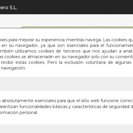
ero S.L.
BÚSQUEDA AVANZADA
okies para mejorar su experiencia mientras navega. Las cookies q
en su navegador, ya que son esenciales para el funcionamient
También utilizamos cookies de terceros que nos ayudan a an
INICIO
QUIÉNES SOMOS
C
Estas cookies se almacenarán en su navegador solo con su consent
recibir estas cookies. Pero la exclusión voluntaria de alguna
e navegación.
IO
>
CARTAS DE AMOR
CARTAS
n absolutamente esenciales para que el sitio web funcione corre
rantizan funcionalidades básicas y características de seguridad d
Autor:
SIGMUN
ormación personal.
Editorial:
BOOK 
¡Últimas unida