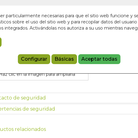
3,75 €
r particularmente necesarias para que el sitio web funcione y s
ticos sobre el uso del sitio web y para recopilar datos del usuario 
Añadir a 
s integrados. Activándolas nos autoriza a su uso mientras nave
97884159997
Configurar
Básicas
Aceptar todas
Haz clic en la imagen para ampliarla
tacto de seguridad
rtencias de seguridad
uctos relacionados