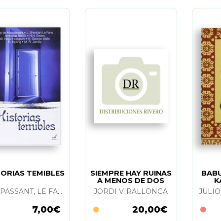
TORIAS TEMIBLES
SIEMPRE HAY RUINAS
BABU
A MENOS DE DOS
K
HORAS. TOMO II
MAUPASSANT, LE FANU, BIERCE, EWERS, H.HODGSON, WELLS, KIPLING, JAMES
JORDI VIRALLONGA
JULI
7,00€
20,00€