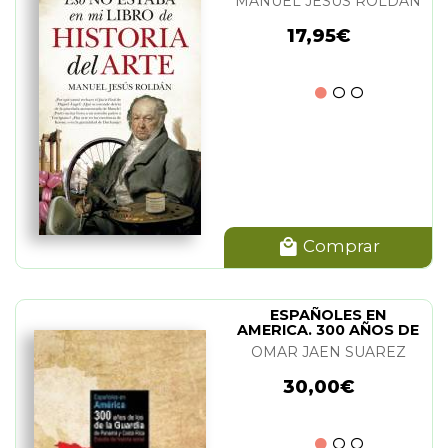
MANUEL JESUS ROLDAN
17,95€
Comprar
ESPAÑOLES EN
AMERICA. 300 AÑOS DE
LOS DE LA GUARDIA.1º
OMAR JAEN SUAREZ
30,00€