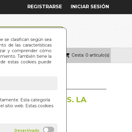
REGISTRARSE
INICIAR SESIÓN
ue se clasifican según sea
o de las características
alizar y comprender cómo
Cesta: 0 artículo(s)
ONTACTO
imiento. También tiene la
s de estas cookies puede
D DE CERVANTES. LA
ctamente. Esta categoría
el sitio web. Estas cookies
 CONSTRUCCION
NUEL LUCIA MEGIAS
IAL EDAF S.A.