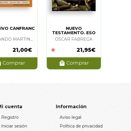
IVO CANFRANC
NUEVO
TESTAMENTO. ESO
NO ESTABA...
FERNANDO MARTINEZ DE BAÑOS CARRILLO
OSCAR FABREGA
21,00€
21,95€
Comprar
Comprar
Mi cuenta
Información
Registro
Aviso legal
Iniciar sesión
Política de privacidad