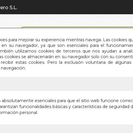
ero S.L.
BÚSQUEDA AVANZADA
okies para mejorar su experiencia mientras navega. Las cookies q
en su navegador, ya que son esenciales para el funcionamient
También utilizamos cookies de terceros que nos ayudan a an
INICIO
QUIÉNES SOMOS
C
Estas cookies se almacenarán en su navegador solo con su consent
recibir estas cookies. Pero la exclusión voluntaria de alguna
e navegación.
IO
>
JUVENTUD DE CERVANTES. LA
JUVENTU
n absolutamente esenciales para que el sitio web funcione corre
rantizan funcionalidades básicas y características de seguridad d
UNA VIDA EN
ormación personal.
Autor:
JOSE MA
Editorial:
EDITOR