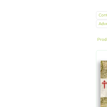
Con
Adve
Prod