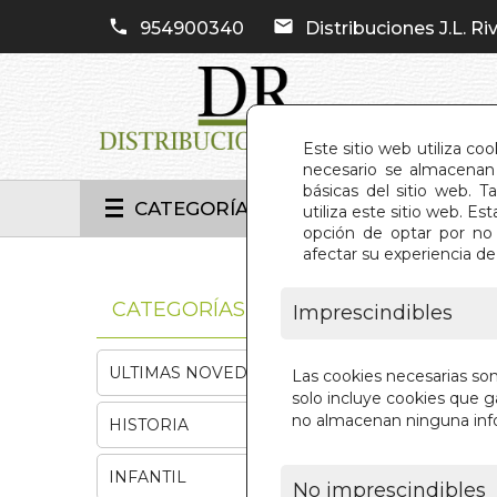
954900340
Distribuciones J.L. Riv
Este sitio web utiliza co
necesario se almacenan 
básicas del sitio web. 
CATEGORÍAS
utiliza este sitio web. 
opción de optar por no 
afectar su experiencia d
INIC
CATEGORÍAS
Imprescindibles
ULTIMAS NOVEDADES
Las cookies necesarias so
solo incluye cookies que ga
no almacenan ninguna inf
HISTORIA
INFANTIL
No imprescindibles