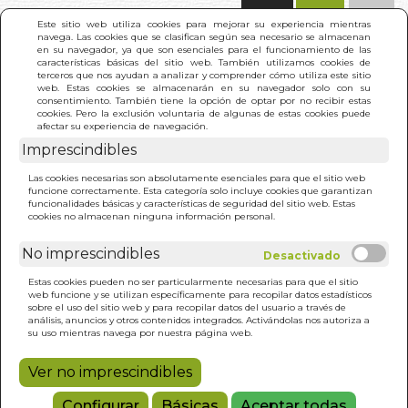
(0)
Este sitio web utiliza cookies para mejorar su experiencia mientras
navega. Las cookies que se clasifican según sea necesario se almacenan
en su navegador, ya que son esenciales para el funcionamiento de las
características básicas del sitio web. También utilizamos cookies de
terceros que nos ayudan a analizar y comprender cómo utiliza este sitio
web. Estas cookies se almacenarán en su navegador solo con su
consentimiento. También tiene la opción de optar por no recibir estas
cookies. Pero la exclusión voluntaria de algunas de estas cookies puede
afectar su experiencia de navegación.
Imprescindibles
INICIO
>
AYAHUASCA. LA ENREDADERA DEL RIO
Las cookies necesarias son absolutamente esenciales para que el sitio web
CELESTIAL
funcione correctamente. Esta categoría solo incluye cookies que garantizan
funcionalidades básicas y características de seguridad del sitio web. Estas
cookies no almacenan ninguna información personal.
No imprescindibles
Estas cookies pueden no ser particularmente necesarias para que el sitio
web funcione y se utilizan específicamente para recopilar datos estadísticos
sobre el uso del sitio web y para recopilar datos del usuario a través de
análisis, anuncios y otros contenidos integrados. Activándolas nos autoriza a
su uso mientras navega por nuestra página web.
Ver no imprescindibles
Configurar
Básicas
Aceptar todas