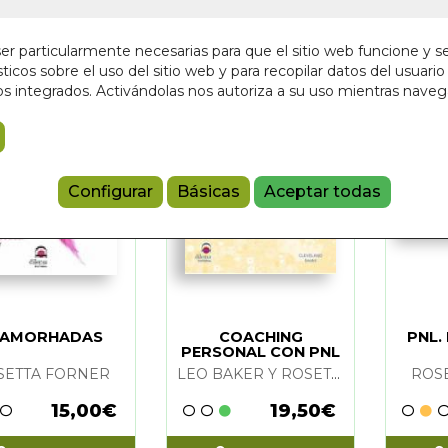
r particularmente necesarias para que el sitio web funcione y s
ticos sobre el uso del sitio web y para recopilar datos del usuario 
s integrados. Activándolas nos autoriza a su uso mientras nave
 DILEMA S.L.
(2)
DICIONES S.A.
(1)
Configurar
Básicas
Aceptar todas
R Y ROSETTA FORNER
(1)
FORNER
(2)
NAMORHADAS
COACHING
PNL.
PERSONAL CON PNL
SETTA FORNER
LEO BAKER Y ROSETTA FORNER
ROS
15,00€
19,50€