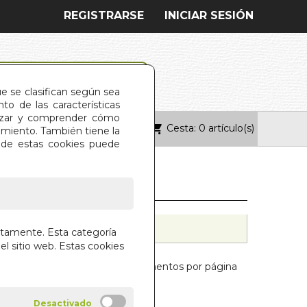
REGISTRARSE
INICIAR SESIÓN
ue se clasifican según sea
o de las características
alizar y comprender cómo
Cesta: 0 artículo(s)
ONTACTO
imiento. También tiene la
s de estas cookies puede
ctamente. Esta categoría
el sitio web. Estas cookies
Mostrar:
elementos por página