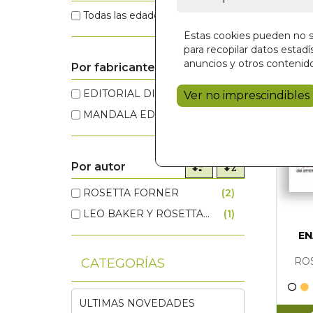
Todas las edades
(3)
Estas cookies pueden no se
para recopilar datos estadís
anuncios y otros contenido
Por fabricante
EDITORIAL DILEMA S.L.
(2)
EDITORIAL
Ver no imprescindibles
MANDALA EDICIONES S.A.
(1)
MANDALA E
Por autor
ROSETTA FORNER
(2)
LEO BAKE
LEO BAKER Y ROSETTA FORNER
(1)
ROSETTA 
E
RO
CATEGORÍAS
ULTIMAS NOVEDADES