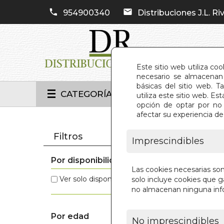
954900340
Distribuciones J.L. Riv
Este sitio web utiliza co
necesario se almacenan 
básicas del sitio web. 
CATEGORÍAS
utiliza este sitio web. 
opción de optar por no 
afectar su experiencia d
INIC
Filtros
Imprescindibles
Por disponibilidad
Estos 
Las cookies necesarias so
Ver solo disponibles
(3)
solo incluye cookies que ga
no almacenan ninguna inf
Por edad
No imprescindibles