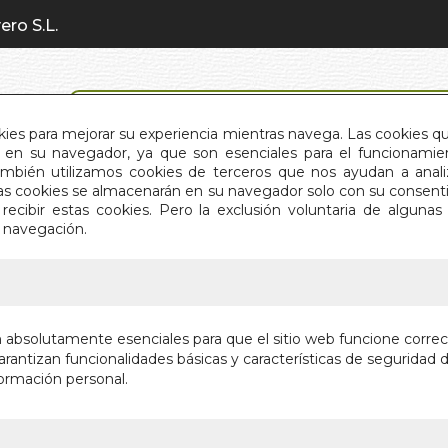
ero S.L.
BÚSQUEDA AVANZADA
okies para mejorar su experiencia mientras navega. Las cookies q
en su navegador, ya que son esenciales para el funcionamient
También utilizamos cookies de terceros que nos ayudan a an
INICIO
QUIÉNES SOMOS
C
Estas cookies se almacenarán en su navegador solo con su consent
recibir estas cookies. Pero la exclusión voluntaria de alguna
e navegación.
IO
>
RESULTADO BÚSQUEDA
son los resultados de tu búsqueda: rosetta forner
n absolutamente esenciales para que el sitio web funcione corre
rantizan funcionalidades básicas y características de seguridad d
ormación personal.