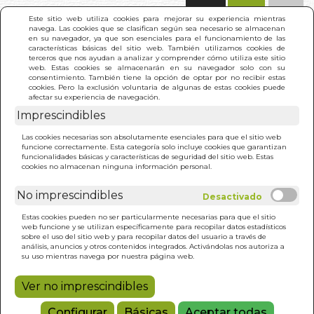
(0)
Este sitio web utiliza cookies para mejorar su experiencia mientras
navega. Las cookies que se clasifican según sea necesario se almacenan
en su navegador, ya que son esenciales para el funcionamiento de las
características básicas del sitio web. También utilizamos cookies de
terceros que nos ayudan a analizar y comprender cómo utiliza este sitio
web. Estas cookies se almacenarán en su navegador solo con su
consentimiento. También tiene la opción de optar por no recibir estas
cookies. Pero la exclusión voluntaria de algunas de estas cookies puede
afectar su experiencia de navegación.
INICIO
>
RESULTADO BÚSQUEDA
(5)
Imprescindibles
Las cookies necesarias son absolutamente esenciales para que el sitio web
funcione correctamente. Esta categoría solo incluye cookies que garantizan
Estos son los resultados de tu búsqueda:
funcionalidades básicas y características de seguridad del sitio web. Estas
robert a johnson
cookies no almacenan ninguna información personal.
No imprescindibles
Estas cookies pueden no ser particularmente necesarias para que el sitio
web funcione y se utilizan específicamente para recopilar datos estadísticos
sobre el uso del sitio web y para recopilar datos del usuario a través de
análisis, anuncios y otros contenidos integrados. Activándolas nos autoriza a
SHE. COMPRENDE LA
su uso mientras navega por nuestra página web.
PSICOLOGIA FEMENINA
(CAT)
ROBERT A. JOHNSON
Ver no imprescindibles
15,00€
Configurar
Básicas
Aceptar todas