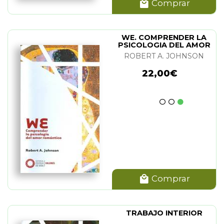
Comprar
WE. COMPRENDER LA
PSICOLOGIA DEL AMOR
ROMANTICO
ROBERT A. JOHNSON
22,00€
Comprar
TRABAJO INTERIOR