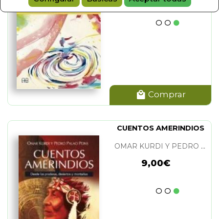
OOKS
(1)
)
Comprar
CUENTOS AMERINDIOS
OMAR KURDI Y PEDRO PALAO PONS
9,00€