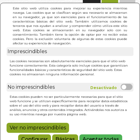
(0)
Este sitio web utiliza cookies para mejorar su experiencia mientras
navega. Las cookies que se clasifican según sea necesario se almacenan
en su navegador, ya que son esenciales para el funcionamiento de las
características básicas del sitio web. También utilizamos cookies de
terceros que nos ayudan a analizar y comprender cómo utiliza este sitio
web. Estas cookies se almacenarán en su navegador solo con su
consentimiento. También tiene la opción de optar por no recibir estas
cookies. Pero la exclusión voluntaria de algunas de estas cookies puede
afectar su experiencia de navegación.
INICIO
>
RESULTADO BÚSQUEDA
)
Imprescindibles
o
(1)
Las cookies necesarias son absolutamente esenciales para que el sitio web
funcione correctamente. Esta categoría solo incluye cookies que garantizan
Estos son los resultados de tu búsqueda: omar
funcionalidades básicas y características de seguridad del sitio web. Estas
kurdi y pedro palao pons
cookies no almacenan ninguna información personal.
No imprescindibles
Estas cookies pueden no ser particularmente necesarias para que el sitio
web funcione y se utilizan específicamente para recopilar datos estadísticos
sobre el uso del sitio web y para recopilar datos del usuario a través de
análisis, anuncios y otros contenidos integrados. Activándolas nos autoriza a
CUENTOS SUFIS (N/E)
su uso mientras navega por nuestra página web.
OMAR KURDI Y PEDRO PALAO PONS
Ver no imprescindibles
9,00€
Configurar
Básicas
Aceptar todas