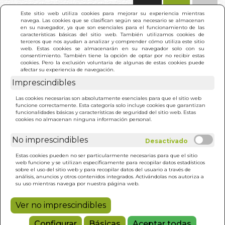
(0)
Este sitio web utiliza cookies para mejorar su experiencia mientras
navega. Las cookies que se clasifican según sea necesario se almacenan
en su navegador, ya que son esenciales para el funcionamiento de las
características básicas del sitio web. También utilizamos cookies de
terceros que nos ayudan a analizar y comprender cómo utiliza este sitio
web. Estas cookies se almacenarán en su navegador solo con su
consentimiento. También tiene la opción de optar por no recibir estas
cookies. Pero la exclusión voluntaria de algunas de estas cookies puede
afectar su experiencia de navegación.
INICIO
>
RESULTADO BÚSQUEDA
Imprescindibles
Las cookies necesarias son absolutamente esenciales para que el sitio web
funcione correctamente. Esta categoría solo incluye cookies que garantizan
Estos son los resultados de tu búsqueda:
funcionalidades básicas y características de seguridad del sitio web. Estas
nyanaponika thera
cookies no almacenan ninguna información personal.
No imprescindibles
Estas cookies pueden no ser particularmente necesarias para que el sitio
web funcione y se utilizan específicamente para recopilar datos estadísticos
sobre el uso del sitio web y para recopilar datos del usuario a través de
análisis, anuncios y otros contenidos integrados. Activándolas nos autoriza a
CORAZON DE LA
su uso mientras navega por nuestra página web.
MEDITACION BUDISTA.
1)
EL
NYANAPONIKA THERA
Ver no imprescindibles
 LIBRERIA ARGENTINA
(5)
24,00€
Configurar
Básicas
Aceptar todas