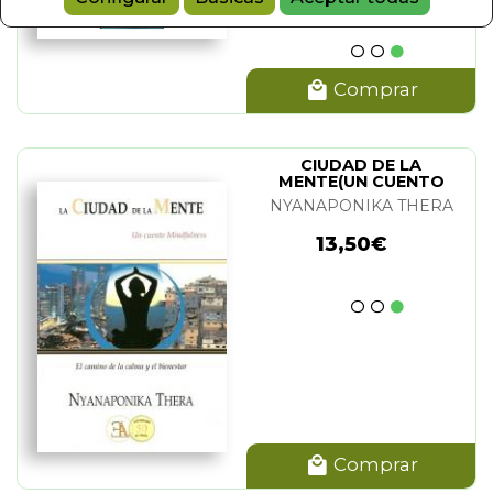
Comprar
IKA THERA
(5)
A THERA Y HELLMUTH HECKER
CIUDAD DE LA
MENTE(UN CUENTO
MINDFULNESS)
NYANAPONIKA THERA
13,50€
Comprar