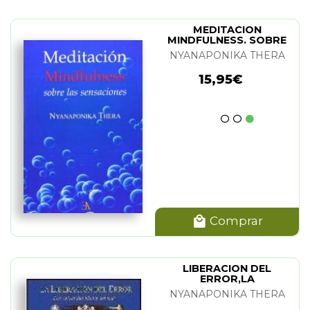
MEDITACION
MINDFULNESS. SOBRE
LAS SENSACIONES
NYANAPONIKA THERA
15,95€
Comprar
LIBERACION DEL
ERROR,LA
NYANAPONIKA THERA