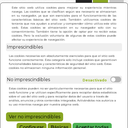
(0)
Este sitio web utiliza cookies para mejorar su experiencia mientras
navega. Las cookies que se clasifican según sea necesario se almacenan
en su navegador, ya que son esenciales para el funcionamiento de las
características básicas del sitio web. También utilizamos cookies de
terceros que nos ayudan a analizar y comprender cómo utiliza este sitio
web. Estas cookies se almacenarán en su navegador solo con su
consentimiento. También tiene la opción de optar por no recibir estas
cookies. Pero la exclusión voluntaria de algunas de estas cookies puede
afectar su experiencia de navegación.
INICIO
>
RESULTADO BÚSQUEDA
Imprescindibles
Las cookies necesarias son absolutamente esenciales para que el sitio web
funcione correctamente. Esta categoría solo incluye cookies que garantizan
Estos son los resultados de tu búsqueda: jeff
funcionalidades básicas y características de seguridad del sitio web. Estas
green
cookies no almacenan ninguna información personal.
No imprescindibles
Estas cookies pueden no ser particularmente necesarias para que el sitio
web funcione y se utilizan específicamente para recopilar datos estadísticos
sobre el uso del sitio web y para recopilar datos del usuario a través de
análisis, anuncios y otros contenidos integrados. Activándolas nos autoriza a
URANO. LA LIBERTAD
su uso mientras navega por nuestra página web.
QUE NACE
JEFF GREEN
Ver no imprescindibles
18,00€
Configurar
Básicas
Aceptar todas