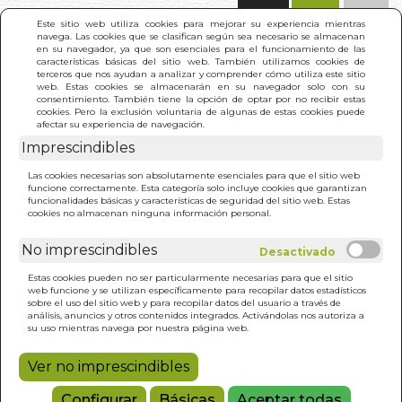
(0)
Este sitio web utiliza cookies para mejorar su experiencia mientras
navega. Las cookies que se clasifican según sea necesario se almacenan
en su navegador, ya que son esenciales para el funcionamiento de las
características básicas del sitio web. También utilizamos cookies de
terceros que nos ayudan a analizar y comprender cómo utiliza este sitio
web. Estas cookies se almacenarán en su navegador solo con su
consentimiento. También tiene la opción de optar por no recibir estas
cookies. Pero la exclusión voluntaria de algunas de estas cookies puede
afectar su experiencia de navegación.
INICIO
>
RESULTADO BÚSQUEDA
Imprescindibles
)
Las cookies necesarias son absolutamente esenciales para que el sitio web
funcione correctamente. Esta categoría solo incluye cookies que garantizan
Estos son los resultados de tu búsqueda:
funcionalidades básicas y características de seguridad del sitio web. Estas
ciceron
cookies no almacenan ninguna información personal.
No imprescindibles
Estas cookies pueden no ser particularmente necesarias para que el sitio
web funcione y se utilizan específicamente para recopilar datos estadísticos
sobre el uso del sitio web y para recopilar datos del usuario a través de
análisis, anuncios y otros contenidos integrados. Activándolas nos autoriza a
SOBRE LA REPUBLICA
su uso mientras navega por nuestra página web.
CICERON
Ver no imprescindibles
10,00€
Configurar
Básicas
Aceptar todas