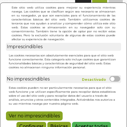
(0)
Este sitio web utiliza cookies para mejorar su experiencia mientras
navega. Las cookies que se clasifican según sea necesario se almacenan
en su navegador, ya que son esenciales para el funcionamiento de las
características básicas del sitio web. También utilizamos cookies de
terceros que nos ayudan a analizar y comprender cómo utiliza este sitio
web. Estas cookies se almacenarán en su navegador solo con su
consentimiento. También tiene la opción de optar por no recibir estas
cookies. Pero la exclusión voluntaria de algunas de estas cookies puede
afectar su experiencia de navegación.
INICIO
>
RESULTADO BÚSQUEDA
(1)
Imprescindibles
)
Las cookies necesarias son absolutamente esenciales para que el sitio web
funcione correctamente. Esta categoría solo incluye cookies que garantizan
Estos son los resultados de tu búsqueda:
funcionalidades básicas y características de seguridad del sitio web. Estas
chema vilchez
cookies no almacenan ninguna información personal.
No imprescindibles
Estas cookies pueden no ser particularmente necesarias para que el sitio
web funcione y se utilizan específicamente para recopilar datos estadísticos
sobre el uso del sitio web y para recopilar datos del usuario a través de
análisis, anuncios y otros contenidos integrados. Activándolas nos autoriza a
AL RESCATE DEL ALMA
su uso mientras navega por nuestra página web.
CHEMA VILCHEZ
Ver no imprescindibles
25,00€
Configurar
Básicas
Aceptar todas