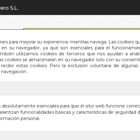
ero S.L.
BÚSQUEDA AVANZADA
okies para mejorar su experiencia mientras navega. Las cookies q
en su navegador, ya que son esenciales para el funcionamient
También utilizamos cookies de terceros que nos ayudan a an
INICIO
QUIÉNES SOMOS
C
Estas cookies se almacenarán en su navegador solo con su consent
recibir estas cookies. Pero la exclusión voluntaria de alguna
e navegación.
IO
>
RESULTADO BÚSQUEDA
son los resultados de tu búsqueda: birgit frohn
n absolutamente esenciales para que el sitio web funcione corre
rantizan funcionalidades básicas y características de seguridad d
ormación personal.