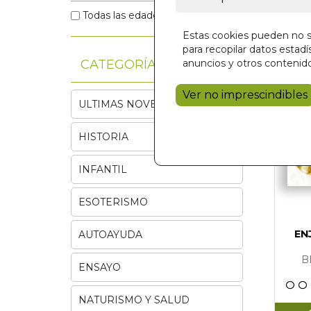
Todas las edades
(1)
Estas cookies pueden no se
para recopilar datos estadís
CATEGORÍAS
anuncios y otros contenido
Ver no imprescindibles
ULTIMAS NOVEDADES
HISTORIA
INFANTIL
ESOTERISMO
EN
AUTOAYUDA
B
ENSAYO
NATURISMO Y SALUD