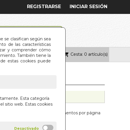
REGISTRARSE
INICIAR SESIÓN
ue se clasifican según sea
o de las características
alizar y comprender cómo
Cesta: 0 artículo(s)
ONTACTO
imiento. También tiene la
s de estas cookies puede
ctamente. Esta categoría
el sitio web. Estas cookies
Mostrar:
elementos por página