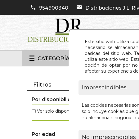
954900340
Distribuciones J.L. Riv
Este sitio web utiliza co
necesario se almacenan 
básicas del sitio web. 
CATEGORÍAS
utiliza este sitio web. 
opción de optar por no 
afectar su experiencia d
INIC
Filtros
Imprescindibles
Por disponibilidad
Estos 
Las cookies necesarias so
Ver solo disponibles
(1)
solo incluye cookies que ga
no almacenan ninguna inf
Por edad
No imprescindibles