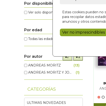
Por disponibilidad
Estas cookies pueden no se
Ver solo disponibles
(0)
para recopilar datos estadís
anuncios y otros contenido
Por edad
Ver no imprescindibles
Todas las edades
(14)
Por autor
ANDREAS MORITZ
(13)
ANDREAS 
ANDREAS MORITZ Y JOHN HORNECKER
(1)
ANDREAS 
I
AN
CATEGORÍAS
ULTIMAS NOVEDADES