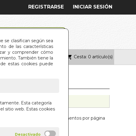
REGISTRARSE
INICIAR SESIÓN
ue se clasifican según sea
o de las características
alizar y comprender cómo
Cesta: 0 artículo(s)
ONTACTO
imiento. También tiene la
s de estas cookies puede
ctamente. Esta categoría
el sitio web. Estas cookies
Mostrar:
elementos por página