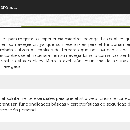
ero S.L.
BÚSQUEDA AVANZADA
okies para mejorar su experiencia mientras navega. Las cookies q
en su navegador, ya que son esenciales para el funcionamient
También utilizamos cookies de terceros que nos ayudan a an
INICIO
QUIÉNES SOMOS
C
Estas cookies se almacenarán en su navegador solo con su consent
recibir estas cookies. Pero la exclusión voluntaria de alguna
e navegación.
IO
>
RESULTADO BÚSQUEDA
son los resultados de tu búsqueda: andreas moritz
n absolutamente esenciales para que el sitio web funcione corre
(5)
rantizan funcionalidades básicas y características de seguridad d
ormación personal.
O Y SALUD
(9)