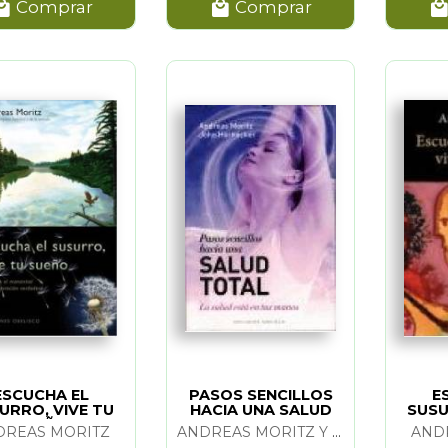
Comprar
Comprar
ESCUCHA EL
PASOS SENCILLOS
E
URRO, VIVE TU
HACIA UNA SALUD
SUSU
SUEÑO
TOTAL
DREAS MORITZ
ANDREAS MORITZ Y JOHN HORNECKER
AND