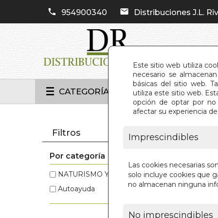
954900340
Distribuciones J.L. Riv
Este sitio web utiliza co
necesario se almacenan 
básicas del sitio web. 
CATEGORÍAS
utiliza este sitio web. 
opción de optar por no 
afectar su experiencia d
INIC
Filtros
Imprescindibles
Por categoría
Estos 
Las cookies necesarias so
NATURISMO Y SALUD
(9)
Autoayuda
solo incluye cookies que ga
no almacenan ninguna inf
Autoayuda
(5)
NATURISM
No imprescindibles