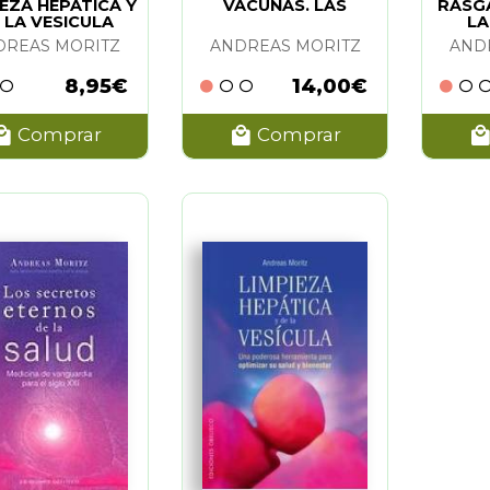
IEZA HEPATICA Y
VACUNAS. LAS
RASGA
 LA VESICULA
LA
(BOLSILLO)
DREAS MORITZ
ANDREAS MORITZ
AND
8,95€
14,00€
Comprar
Comprar