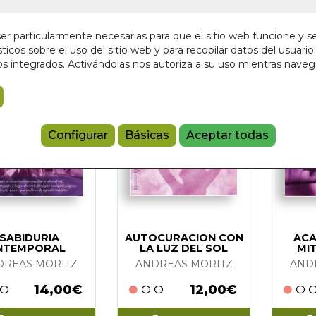
r particularmente necesarias para que el sitio web funcione y s
ticos sobre el uso del sitio web y para recopilar datos del usuario 
s integrados. Activándolas nos autoriza a su uso mientras nave
Configurar
Básicas
Aceptar todas
MORITZ
(13)
MORITZ Y JOHN HORNECKER
(1)
SABIDURIA
AUTOCURACION CON
ACA
NTEMPORAL
LA LUZ DEL SOL
MI
DREAS MORITZ
ANDREAS MORITZ
AND
14,00€
12,00€