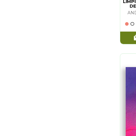
LIMP
DE
AN