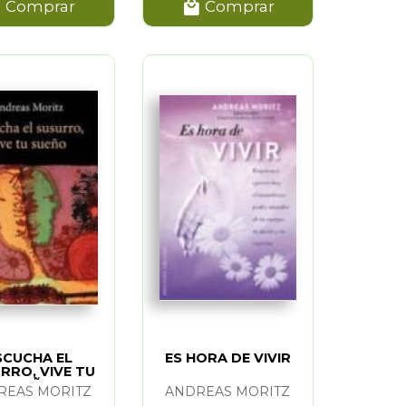
Comprar
Comprar
SCUCHA EL
ES HORA DE VIVIR
RRO, VIVE TU
SUEÑO
REAS MORITZ
ANDREAS MORITZ