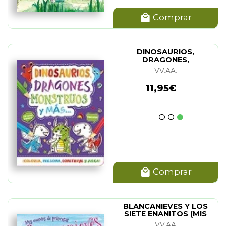
Comprar
DINOSAURIOS,
DRAGONES,
MONSTRUOS Y MAS...
VV.AA.
11,95€
Comprar
BLANCANIEVES Y LOS
SIETE ENANITOS (MIS
CUENTOS DE
VV.AA