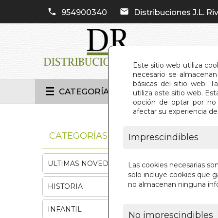
954900340
Distribuciones J.L. Riv
Este sitio web utiliza co
necesario se almacenan 
básicas del sitio web. 
CATEGORÍAS
utiliza este sitio web. 
opción de optar por no 
afectar su experiencia d
INIC
CATEGORÍAS
Imprescindibles
ULTIMAS NOVEDADES
Las cookies necesarias so
solo incluye cookies que ga
no almacenan ninguna inf
HISTORIA
INFANTIL
No imprescindibles