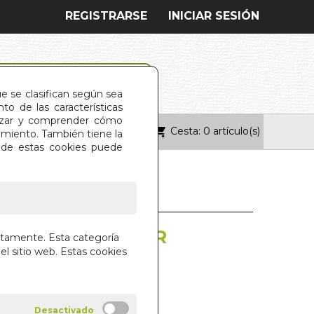
REGISTRARSE
INICIAR SESIÓN
ue se clasifican según sea
o de las características
alizar y comprender cómo
Cesta: 0 artículo(s)
ONTACTO
imiento. También tiene la
s de estas cookies puede
RTE DE DEGUSTAR
ctamente. Esta categoría
EL
el sitio web. Estas cookies
IEL
IAL DILEMA S.L.