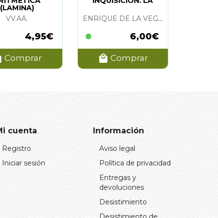
RITMETICA
INQUISICION. LA
(LAMINA)
VV.AA.
ENRIQUE DE LA VEGA VIGUERA
4,95€
6,00€
Comprar
Comprar
Mi cuenta
Información
Registro
Aviso legal
Iniciar sesión
Política de privacidad
Entregas y
devoluciones
Desistimiento
Desistimiento de