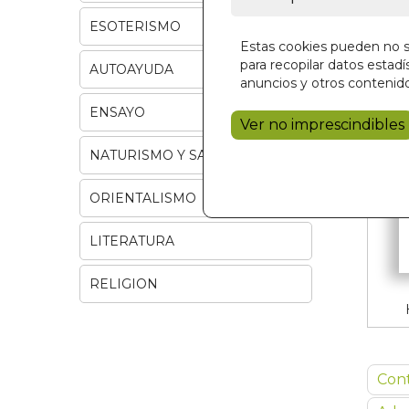
ESOTERISMO
Estas cookies pueden no se
para recopilar datos estadís
AUTOAYUDA
anuncios y otros contenido
ENSAYO
Ver no imprescindibles
NATURISMO Y SALUD
ORIENTALISMO
LITERATURA
RELIGION
Con