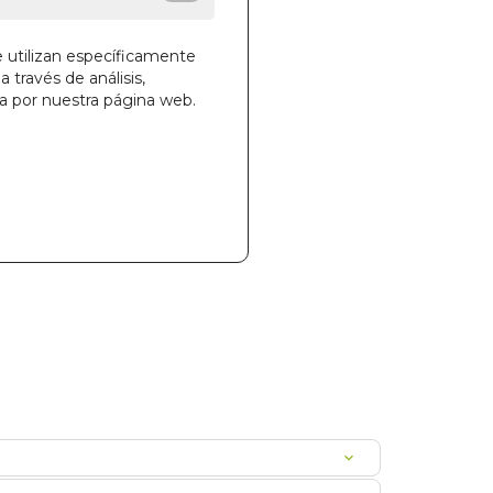
e utilizan específicamente
a través de análisis,
ga por nuestra página web.
la cesta
694