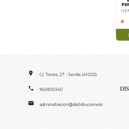
PE
HE
C/. Torres, 27 - Sevilla (41002)
954900340
administracion@distribucionesrivero.es