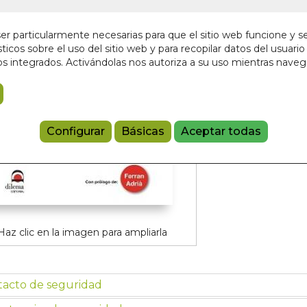
En stock
7,50 €
r particularmente necesarias para que el sitio web funcione y s
ticos sobre el uso del sitio web y para recopilar datos del usuario 
s integrados. Activándolas nos autoriza a su uso mientras nave
Añadir a 
9788498273
Configurar
Básicas
Aceptar todas
Haz clic en la imagen para ampliarla
tacto de seguridad