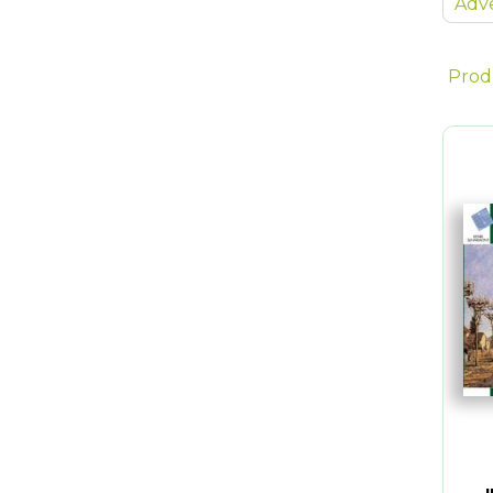
Adve
Prod