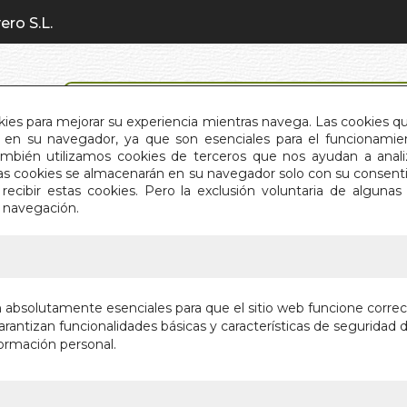
ero S.L.
BÚSQUEDA AVANZADA
okies para mejorar su experiencia mientras navega. Las cookies q
en su navegador, ya que son esenciales para el funcionamient
También utilizamos cookies de terceros que nos ayudan a an
INICIO
QUIÉNES SOMOS
C
Estas cookies se almacenarán en su navegador solo con su consent
recibir estas cookies. Pero la exclusión voluntaria de alguna
e navegación.
IO
>
ZEN Y ARTE DE DEGUSTAR VINOS. EL
ZEN Y A
n absolutamente esenciales para que el sitio web funcione corre
VINOS. 
rantizan funcionalidades básicas y características de seguridad d
ormación personal.
Autor:
I. M. MAC
Editorial:
EDITOR