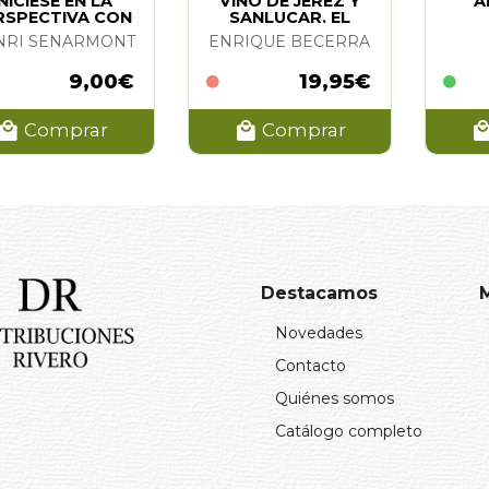
INICIESE EN LA
VINO DE JEREZ Y
A
RSPECTIVA CON
SANLUCAR. EL
LOS GRANDES
NRI SENARMONT
ENRIQUE BECERRA
MAESTROS
9,00€
19,95€
Comprar
Comprar
Destacamos
Novedades
Contacto
Quiénes somos
Catálogo completo