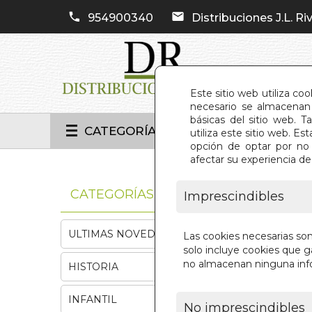
954900340
Distribuciones J.L. Riv
Este sitio web utiliza co
necesario se almacenan 
básicas del sitio web. 
CATEGORÍAS
utiliza este sitio web. 
opción de optar por no 
afectar su experiencia d
INIC
CATEGORÍAS
Imprescindibles
ULTIMAS NOVEDADES
Las cookies necesarias so
solo incluye cookies que ga
no almacenan ninguna inf
HISTORIA
INFANTIL
No imprescindibles