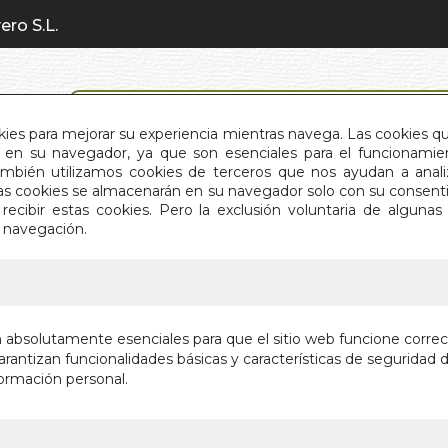
ero S.L.
BÚSQUEDA AVANZADA
okies para mejorar su experiencia mientras navega. Las cookies q
en su navegador, ya que son esenciales para el funcionamient
También utilizamos cookies de terceros que nos ayudan a an
INICIO
QUIÉNES SOMOS
C
Estas cookies se almacenarán en su navegador solo con su consent
recibir estas cookies. Pero la exclusión voluntaria de alguna
e navegación.
IO
>
YOKAI TAROT
YOKAI T
n absolutamente esenciales para que el sitio web funcione corre
rantizan funcionalidades básicas y características de seguridad d
Fabricante:
LO 
ormación personal.
Sin stock
30,00 €