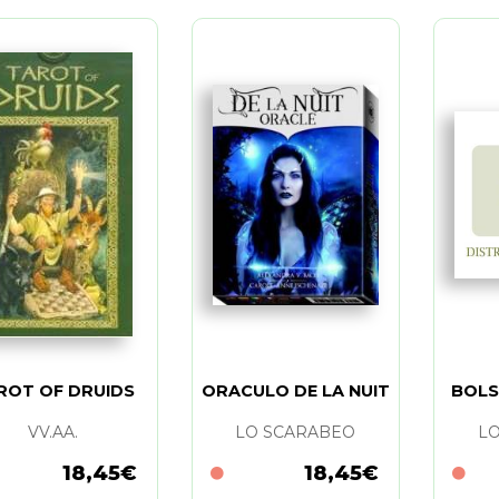
ROT OF DRUIDS
ORACULO DE LA NUIT
BOLS
VV.AA.
LO SCARABEO
L
18,45€
18,45€