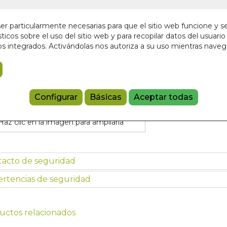
r particularmente necesarias para que el sitio web funcione y s
Añadir a 
ticos sobre el uso del sitio web y para recopilar datos del usuario 
s integrados. Activándolas nos autoriza a su uso mientras nave
97888652795
Configurar
Básicas
Aceptar todas
Haz clic en la imagen para ampliarla
tacto de seguridad
rtencias de seguridad
uctos relacionados