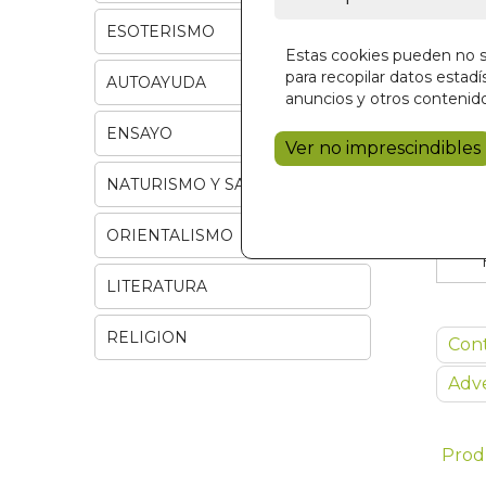
ESOTERISMO
Estas cookies pueden no se
para recopilar datos estadís
AUTOAYUDA
anuncios y otros contenido
ENSAYO
Ver no imprescindibles
NATURISMO Y SALUD
ORIENTALISMO
LITERATURA
RELIGION
Con
Adve
Prod