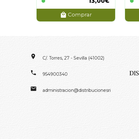
13,00€
Comprar
C/. Torres, 27 - Sevilla (41002)
954900340
administracion@distribucionesrivero.es