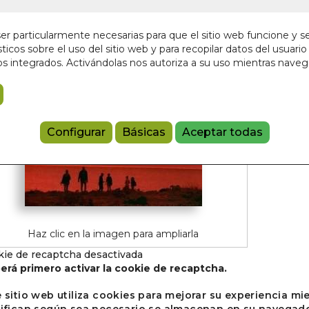
Si d
artí
r particularmente necesarias para que el sitio web funcione y s
noso
ticos sobre el uso del sitio web y para recopilar datos del usuario 
s integrados. Activándolas nos autoriza a su uso mientras nave
Con
Configurar
Básicas
Aceptar todas
Haz clic en la imagen para ampliarla
ie de recaptcha desactivada
erá primero activar la cookie de recaptcha.
e sitio web utiliza cookies para mejorar su experiencia m
sifican según sea necesario se almacenan en su navegador