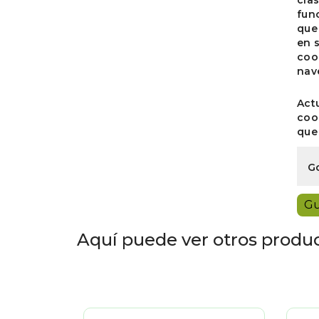
fun
que
en 
coo
nav
Act
coo
que
G
Gu
Aquí puede ver otros product