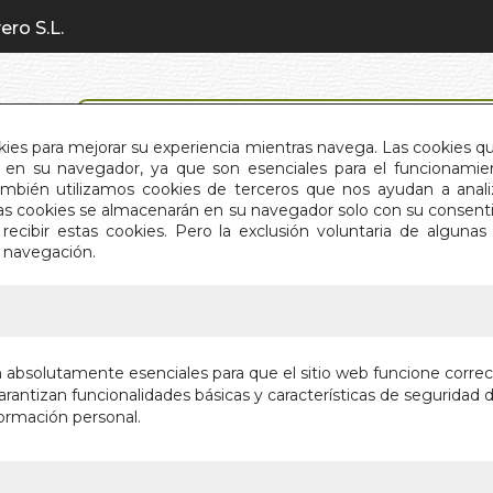
ero S.L.
BÚSQUEDA AVANZADA
okies para mejorar su experiencia mientras navega. Las cookies q
en su navegador, ya que son esenciales para el funcionamient
También utilizamos cookies de terceros que nos ayudan a an
INICIO
QUIÉNES SOMOS
C
Estas cookies se almacenarán en su navegador solo con su consent
recibir estas cookies. Pero la exclusión voluntaria de alguna
e navegación.
IO
>
Y YO ESTOY MUERTO
Y Y
n absolutamente esenciales para que el sitio web funcione corre
rantizan funcionalidades básicas y características de seguridad d
978
ormación personal.
Este
mism