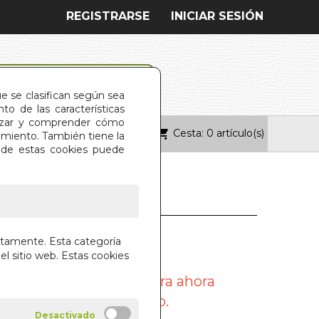
REGISTRARSE
INICIAR SESIÓN
ue se clasifican según sea
o de las características
alizar y comprender cómo
Cesta: 0 artículo(s)
ONTACTO
imiento. También tiene la
s de estas cookies puede
o Estoy Muerto
ctamente. Esta categoría
el sitio web. Estas cookies
8494117732
 artículo no se encuentra ahora
o disponible en la web.