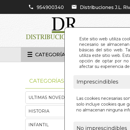
954900340
Distribuciones J.L. Riv
Este sitio web utiliza co
necesario se almacenan 
básicas del sitio web. 
CATEGORÍAS
utiliza este sitio web. 
opción de optar por no 
afectar su experiencia d
INIC
CATEGORÍAS
Imprescindibles
ULTIMAS NOVEDADES
Las cookies necesarias so
solo incluye cookies que ga
no almacenan ninguna inf
HISTORIA
INFANTIL
No imprescindibles