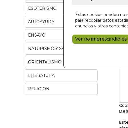
ESOTERISMO
Estas cookies pueden no se
para recopilar datos estadís
AUTOAYUDA
anuncios y otros contenido
ENSAYO
Ver no imprescindibles
NATURISMO Y SALUD
ORIENTALISMO
LITERATURA
RELIGION
Cook
Deb
Est
cla