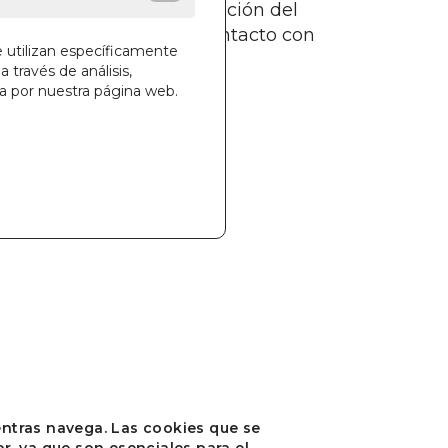
esea obtener más información del
culo puede ponerse en contacto con
e utilizan específicamente
tros.
a través de análisis,
ga por nuestra página web.
tactar
ientras navega. Las cookies que se
, ya que son esenciales para el