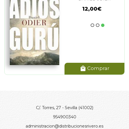
12,00€
Comprar
C/. Torres, 27 - Sevilla (41002)
954900340
administracion@distribucionesrivero.es