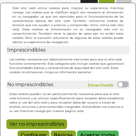
(0)
Este sitio web utiliza cookies para mejorar su experiencia mientras
navega. Las cookies que se clasifican según sea necesario se almacenan
en su navegador, ya que son esenciales para el funcionamiento de las
características básicas del sitio web. También utilizamos cookies de
terceros que nos ayudan a analizar y comprender cómo utiliza este sitio
web. Estas cookies se almacenarán en su navegador solo con su
consentimiento. También tiene la opción de optar por no recibir estas
cookies. Pero la exclusión voluntaria de algunas de estas cookies puede
afectar su experiencia de navegación.
Imprescindibles
INICIO
>
VIDEOCURSO BASICO DE SHIATSU
Las cookies necesarias son absolutamente esenciales para que el sitio web
(LIBRO+DVD)
funcione correctamente. Esta categoría solo incluye cookies que garantizan
funcionalidades básicas y características de seguridad del sitio web. Estas
cookies no almacenan ninguna información personal.
No imprescindibles
Estas cookies pueden no ser particularmente necesarias para que el sitio
web funcione y se utilizan específicamente para recopilar datos estadísticos
sobre el uso del sitio web y para recopilar datos del usuario a través de
análisis, anuncios y otros contenidos integrados. Activándolas nos autoriza a
su uso mientras navega por nuestra página web.
Ver no imprescindibles
Configurar
Básicas
Aceptar todas