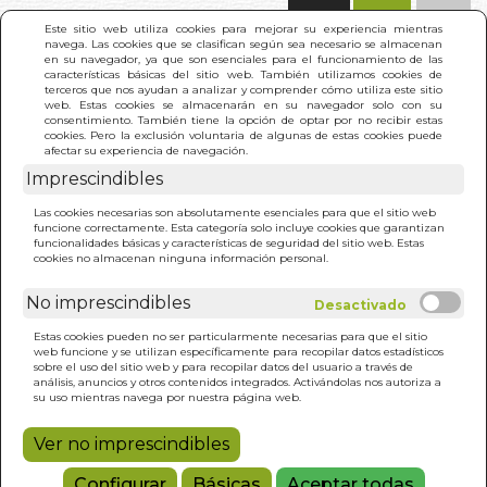
(0)
Este sitio web utiliza cookies para mejorar su experiencia mientras
navega. Las cookies que se clasifican según sea necesario se almacenan
en su navegador, ya que son esenciales para el funcionamiento de las
características básicas del sitio web. También utilizamos cookies de
terceros que nos ayudan a analizar y comprender cómo utiliza este sitio
web. Estas cookies se almacenarán en su navegador solo con su
consentimiento. También tiene la opción de optar por no recibir estas
cookies. Pero la exclusión voluntaria de algunas de estas cookies puede
afectar su experiencia de navegación.
Imprescindibles
INICIO
>
VIDA DESPUES DE LA MUERTE SEGUN EL
Las cookies necesarias son absolutamente esenciales para que el sitio web
VEDANTA
funcione correctamente. Esta categoría solo incluye cookies que garantizan
funcionalidades básicas y características de seguridad del sitio web. Estas
cookies no almacenan ninguna información personal.
No imprescindibles
Estas cookies pueden no ser particularmente necesarias para que el sitio
web funcione y se utilizan específicamente para recopilar datos estadísticos
sobre el uso del sitio web y para recopilar datos del usuario a través de
análisis, anuncios y otros contenidos integrados. Activándolas nos autoriza a
su uso mientras navega por nuestra página web.
Ver no imprescindibles
Configurar
Básicas
Aceptar todas