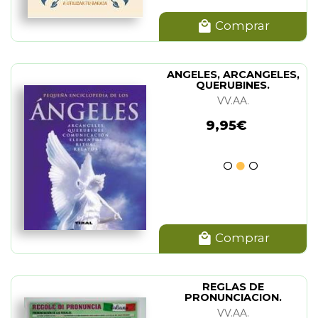
Comprar
ANGELES, ARCANGELES,
QUERUBINES.
COMUNICACION,
VV.AA.
ELEMENTOS
9,95€
Comprar
REGLAS DE
PRONUNCIACION.
ITALIANO (LAMINA)
VV.AA.