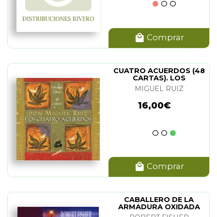
Comprar
CUATRO ACUERDOS (48
CARTAS). LOS
MIGUEL RUIZ
16,00€
Comprar
CABALLERO DE LA
ARMADURA OXIDADA
(CARTONE), EL