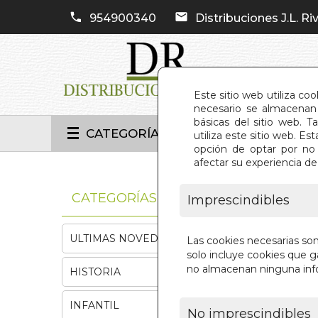
954900340
Distribuciones J.L. Riv
Este sitio web utiliza co
necesario se almacenan 
básicas del sitio web. 
CATEGORÍAS
utiliza este sitio web. 
opción de optar por no 
afectar su experiencia d
INIC
CATEGORÍAS
Imprescindibles
ULTIMAS NOVEDADES
Las cookies necesarias so
solo incluye cookies que ga
no almacenan ninguna inf
HISTORIA
INFANTIL
No imprescindibles