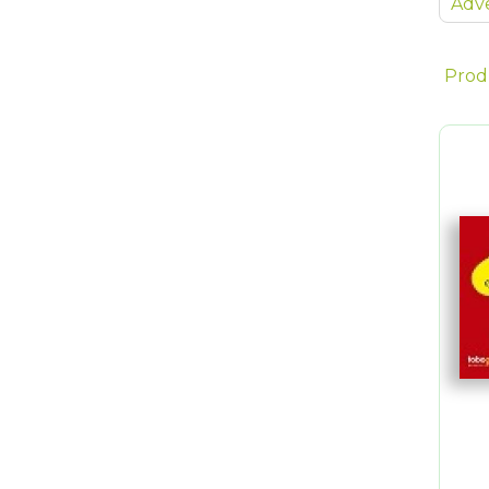
Adve
Prod