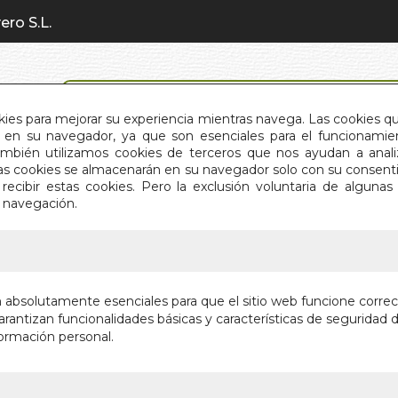
ero S.L.
BÚSQUEDA AVANZADA
okies para mejorar su experiencia mientras navega. Las cookies q
en su navegador, ya que son esenciales para el funcionamient
También utilizamos cookies de terceros que nos ayudan a an
INICIO
QUIÉNES SOMOS
C
Estas cookies se almacenarán en su navegador solo con su consent
recibir estas cookies. Pero la exclusión voluntaria de alguna
e navegación.
IO
>
UNA MENTIRA
UNA ME
n absolutamente esenciales para que el sitio web funcione corre
rantizan funcionalidades básicas y características de seguridad d
Autor:
RODRIGO
ormación personal.
Editorial:
UNA L
Sin stock