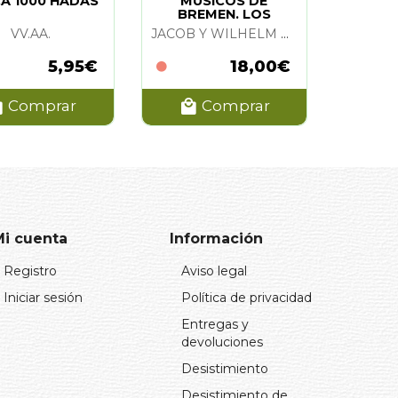
A 1000 HADAS
MUSICOS DE
BREMEN. LOS
VV.AA.
JACOB Y WILHELM GRIMM
5,95€
18,00€
Comprar
Comprar
Mi cuenta
Información
Registro
Aviso legal
Iniciar sesión
Política de privacidad
Entregas y
devoluciones
Desistimiento
Desistimiento de