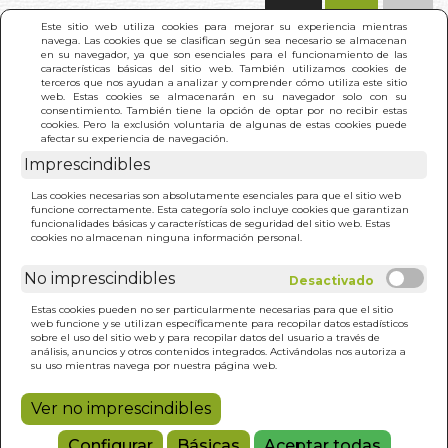
(0)
Este sitio web utiliza cookies para mejorar su experiencia mientras
navega. Las cookies que se clasifican según sea necesario se almacenan
en su navegador, ya que son esenciales para el funcionamiento de las
características básicas del sitio web. También utilizamos cookies de
terceros que nos ayudan a analizar y comprender cómo utiliza este sitio
web. Estas cookies se almacenarán en su navegador solo con su
consentimiento. También tiene la opción de optar por no recibir estas
cookies. Pero la exclusión voluntaria de algunas de estas cookies puede
afectar su experiencia de navegación.
Imprescindibles
INICIO
>
UN BOSQUE TRANQUILO. MINDFULNESS
Las cookies necesarias son absolutamente esenciales para que el sitio web
PARA NIÑOS
funcione correctamente. Esta categoría solo incluye cookies que garantizan
funcionalidades básicas y características de seguridad del sitio web. Estas
cookies no almacenan ninguna información personal.
No imprescindibles
Estas cookies pueden no ser particularmente necesarias para que el sitio
web funcione y se utilizan específicamente para recopilar datos estadísticos
sobre el uso del sitio web y para recopilar datos del usuario a través de
análisis, anuncios y otros contenidos integrados. Activándolas nos autoriza a
su uso mientras navega por nuestra página web.
Ver no imprescindibles
Configurar
Básicas
Aceptar todas