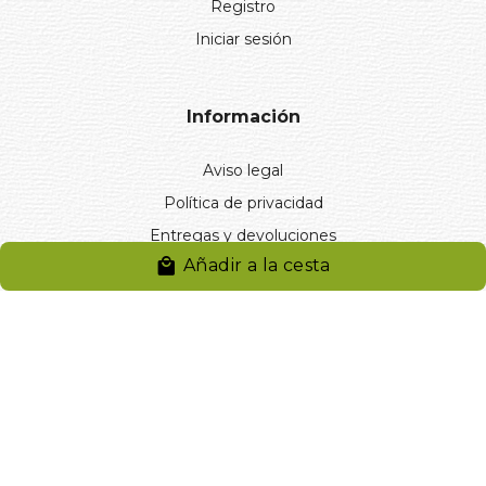
Registro
Iniciar sesión
Información
Aviso legal
Política de privacidad
Entregas y devoluciones
Añadir a la cesta
Desistimiento
Desistimiento de compra
Reclamaciones
Cookies
Gestionar cookies